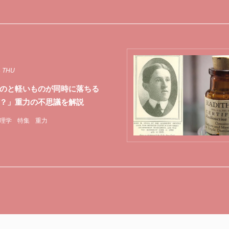
4 THU
のと軽いものが同時に落ちる
？」重力の不思議を解説
理学
特集
重力