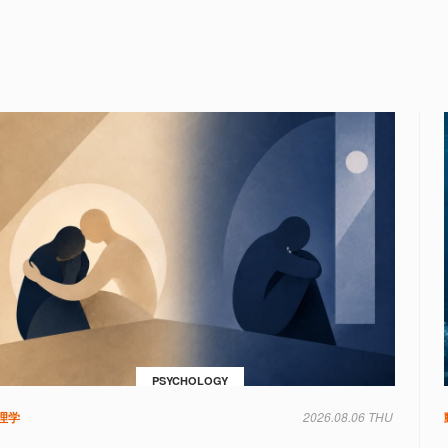
PSYCHOLOGY
理学
2026.08.06 THU