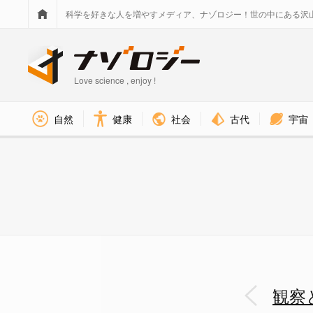
科学を好きな人を増やすメディア、ナゾロジー！世の中にある沢
Love science , enjoy !
社会
古代
宇宙
自然
健康
私たちが見ている世界は幻想なの
観察