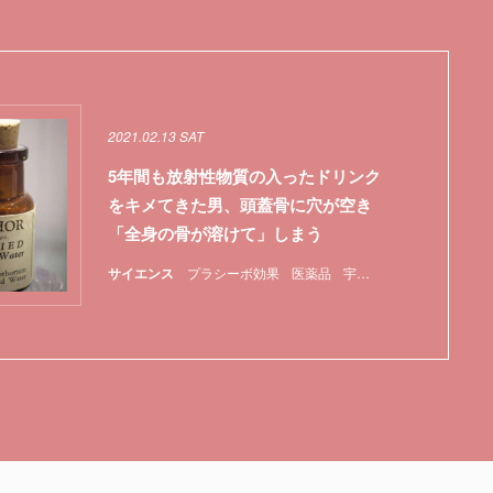
2021.02.13 SAT
5年間も放射性物質の入ったドリンク
をキメてきた男、頭蓋骨に穴が空き
「全身の骨が溶けて」しまう
サイエンス
プラシーボ効果
医薬品
宇宙放射線
毒
特集