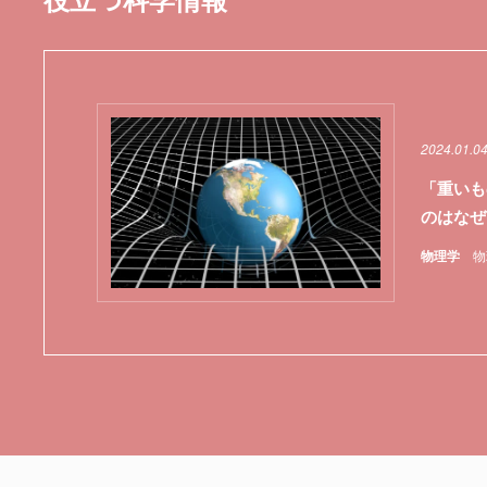
2024.01.0
「重いも
のはなぜ
物理学
物