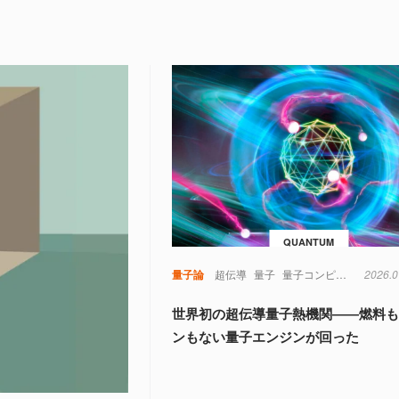
QUANTUM
量子論
超伝導
量子
量子コンピュータ
2026.0
世界初の超伝導量子熱機関――燃料
ンもない量子エンジンが回った