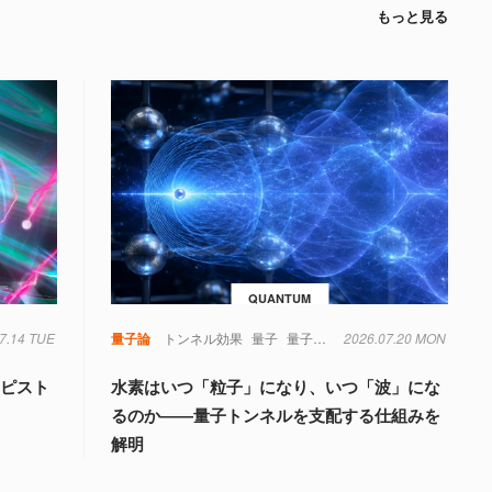
もっと見る
QUANTUM
7.14 TUE
量子論
トンネル効果
量子
量子力学
2026.07.20 MON
もピスト
水素はいつ「粒子」になり、いつ「波」にな
るのか――量子トンネルを支配する仕組みを
解明