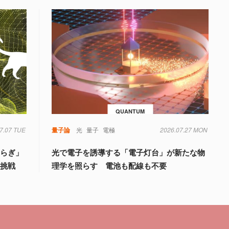
QUANTUM
7.07 TUE
量子論
光
量子
電極
2026.07.27 MON
ゆらぎ」
光で電子を誘導する「電子灯台」が新たな物
の挑戦
理学を照らす 電池も配線も不要