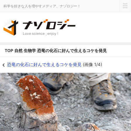
科学を好きな人を増やすメディア、ナゾロジー！
Love science , enjoy !
TOP
自然
生物学
恐竜の化石に好んで生えるコケを発見
恐竜の化石に好んで生えるコケを発見 - ナゾロジー
恐竜の化石に好んで生えるコケを発見
(画像 1/4)