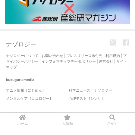
ナゾロジー
ナゾロジーについて
|
お問い合わせ
|
プレスリリース送付先
|
利用規約
|
プ
ライバシーポリシー
|
インフォマティブデータポリシー
|
運営会社
|
サイト
マップ
kusuguru
media
アニメ情報［にじめん］
科学ニュース［ナゾロジー］
メンタルケア［ココロジー］
心理テスト［シンリ］
© 2017-2026 nazology. all rights reserved.
ホーム
人気順
さがす