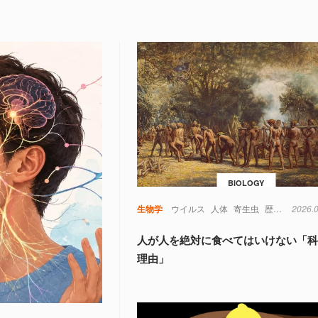
BIOLOGY
生物学
ウイルス
人体
寄生虫
歴史
考古学
2026.
人が人を絶対に食べてはいけない「
理由」