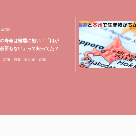
4 MON
の寿命は極端に短い！「口が
必要もない」って知ってた？
昆虫
特集
白亜紀
絶滅