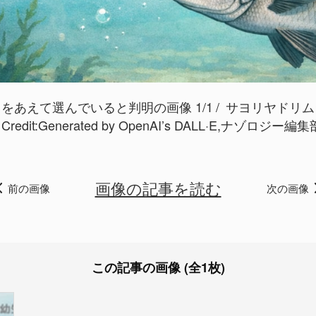
あえて選んでいると判明の画像 1/1
サヨリヤドリム
 Credit:
Generated by OpenAI’s DALL·E,ナゾロジー編集
画像の記事を読む
前の画像
次の画像
この記事の画像 (全1枚)