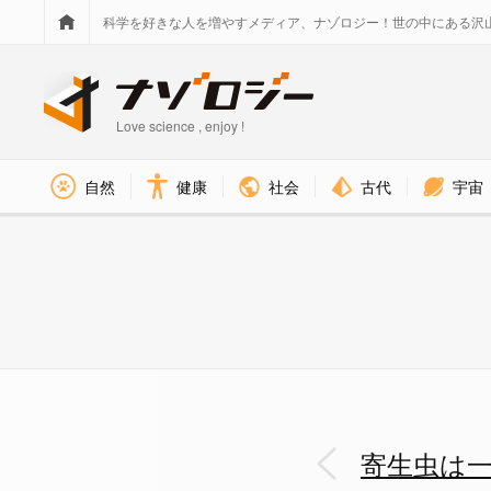
科学を好きな人を増やすメディア、ナゾロジー！世の中にある沢
Love science , enjoy !
社会
古代
宇宙
自然
健康
寄生虫は一途だった！「本命の魚
寄生虫は