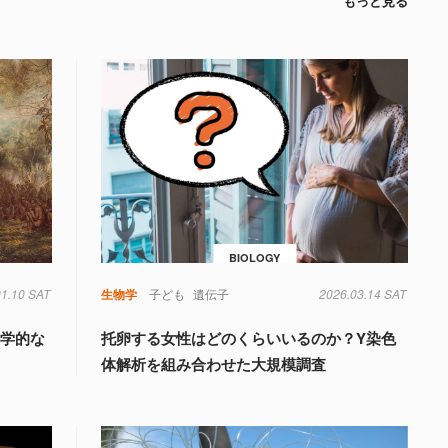
もっと見る
BIOLOGY
01.10 SAT
生物学
子ども
遺伝子
2026.03.14 SAT
科学的な
托卵する女性はどのくらいいるのか？Y染色
体解析を組み合わせた大規模調査