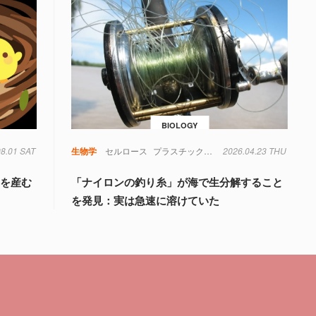
BIOLOGY
08.01 SAT
生物学
セルロース
プラスチック
微生物
2026.04.23 THU
海洋生物
生物学
」を産む
「ナイロンの釣り糸」が海で生分解すること
を発見：実は急速に溶けていた