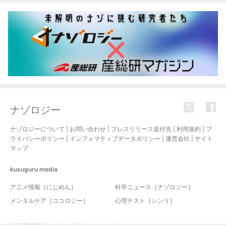
ナゾロジー
ナゾロジーについて
|
お問い合わせ
|
プレスリリース送付先
|
利用規約
|
プ
ライバシーポリシー
|
インフォマティブデータポリシー
|
運営会社
|
サイト
マップ
kusuguru
media
アニメ情報［にじめん］
科学ニュース［ナゾロジー］
メンタルケア［ココロジー］
心理テスト［シンリ］
© 2017-2026 nazology. all rights reserved.