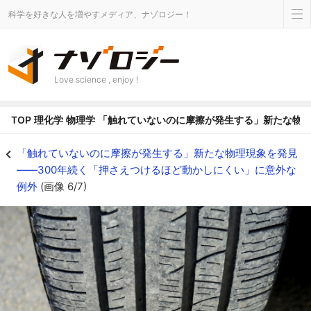
科学を好きな人を増やすメディア、ナゾロジー！
Love science , enjoy !
TOP
理化学
物理学
「触れていないのに摩擦が発生する」新たな物理
これが摩擦なのか？ - ナゾロジー
「触れていないのに摩擦が発生する」新たな物理現象を発見
――300年続く「押さえつけるほど動かしにくい」に意外な
例外
(画像 6/7)