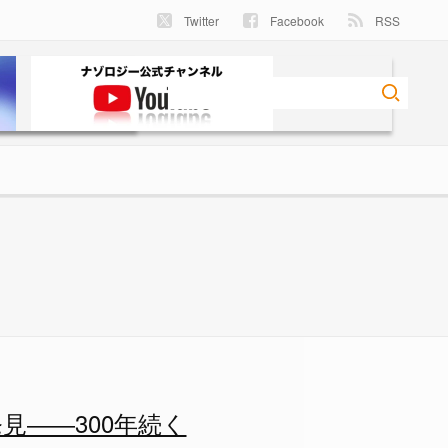
Twitter
Facebook
RSS
――300年続く