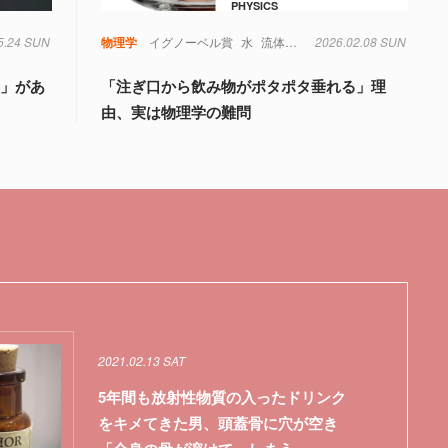
PHYSICS
5.24 SUN
物理学
イグノーベル賞
水
流体力学
2026.02.08 SUN
物理学
音」があ
「注ぎ口から飲み物がポタポタ垂れる」理
由、実は物理学の難問
2021.02.13 SAT
5年間も放射性物質の入ったドリンク
をキメてきた男、頭蓋骨に穴が空き