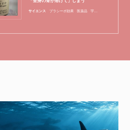
「全身の骨が溶けて」しまう
サイエンス
プラシーボ効果
医薬品
宇宙放射線
毒
特集