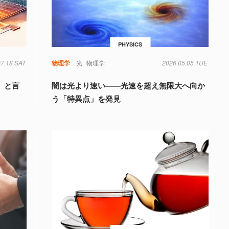
PHYSICS
07.18 SAT
物理学
光
物理学
2026.05.05 TUE
」と言
闇は光より速い――光速を超え無限大へ向か
う「特異点」を発見