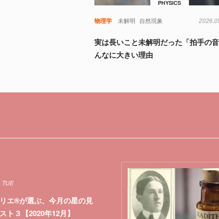
PHYSICS
物理学
未解明
自然現象
2026.0
実は長いこと未解明だった「拍手の
んなに大きい理由
1 TUE
リエ®が選ぶ、今月の星の見
スト３【2020年12月】