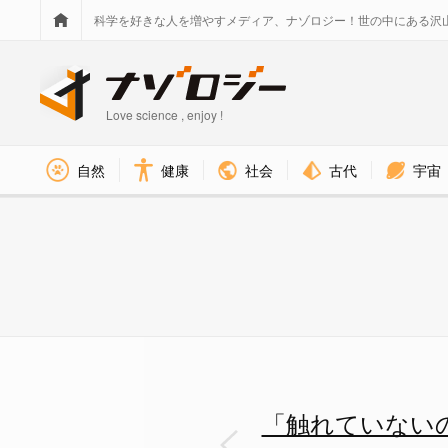
科学を好きな人を増やすメディア、ナゾロジー！世の中にある沢
Love science , enjoy !
社会
古代
宇宙
自然
健康
何が摩擦熱に変わったのか？ -
「触れていない