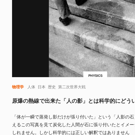
PHYSICS
物理学
人体
日本
歴史
第二次世界大戦
原爆の熱線で出来た「人の影」とは科学的にどう
「体が一瞬で蒸発し影だけが張り付いた」という「人影の石
えるこの写真を見て炭化した人間が石に張り付いたとイメー
しれません。しかし科学的には正しい解釈ではありません