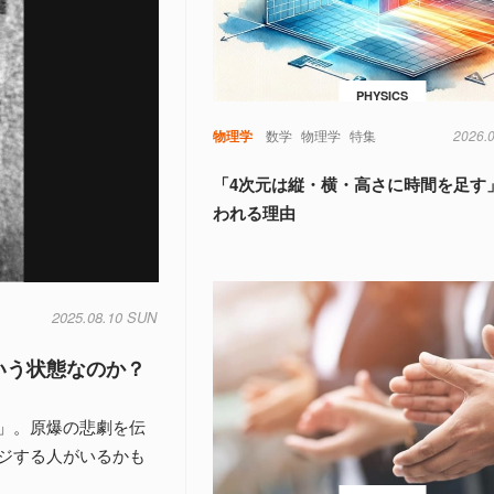
PHYSICS
物理学
数学
物理学
特集
2026.
「4次元は縦・横・高さに時間を足す
われる理由
2025.08.10 SUN
いう状態なのか？
」。原爆の悲劇を伝
ジする人がいるかも