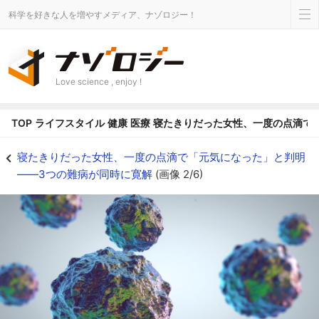
科学を好きな人を増やすメディア、ナゾロジー！
Love science , enjoy !
TOP
ライフスタイル
健康
医療
寝たきりだった女性、一度の点滴で
彼女の体で起きていた、三重の裏切り - ナゾロジー
寝たきりだった女性、一度の点滴で「元気になった」と判明
――3つの難病が同時に寛解
(画像 2/6)