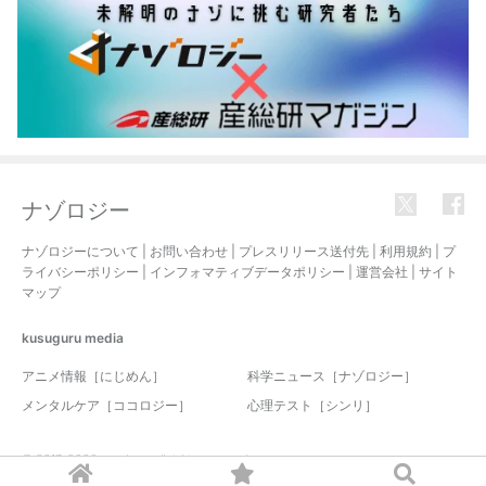
ナゾロジー
ナゾロジーについて
|
お問い合わせ
|
プレスリリース送付先
|
利用規約
|
プ
ライバシーポリシー
|
インフォマティブデータポリシー
|
運営会社
|
サイト
マップ
kusuguru
media
アニメ情報［にじめん］
科学ニュース［ナゾロジー］
メンタルケア［ココロジー］
心理テスト［シンリ］
© 2017-2026 nazology. all rights reserved.