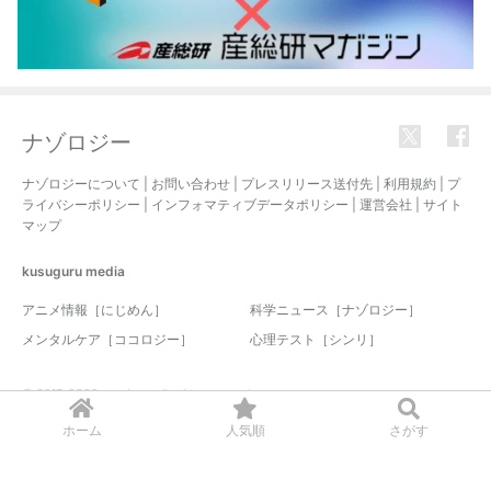
ナゾロジー
ナゾロジーについて
|
お問い合わせ
|
プレスリリース送付先
|
利用規約
|
プ
ライバシーポリシー
|
インフォマティブデータポリシー
|
運営会社
|
サイト
マップ
kusuguru
media
アニメ情報［にじめん］
科学ニュース［ナゾロジー］
メンタルケア［ココロジー］
心理テスト［シンリ］
© 2017-2026 nazology. all rights reserved.
ホーム
人気順
さがす