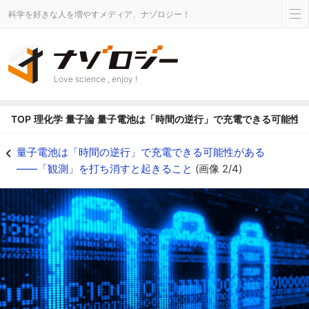
科学を好きな人を増やすメディア、ナゾロジー！
Love science , enjoy !
TOP
理化学
量子論
量子電池は「時間の逆行」で充電できる可能性
時間の向きは小さな世界では決まっていない - ナゾロジー
量子電池は「時間の逆行」で充電できる可能性がある
――「観測」を打ち消すと起きること
(画像 2/4)