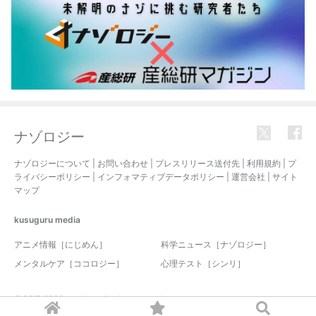
ナゾロジー
ナゾロジーについて
|
お問い合わせ
|
プレスリリース送付先
|
利用規約
|
プ
ライバシーポリシー
|
インフォマティブデータポリシー
|
運営会社
|
サイト
マップ
kusuguru
media
アニメ情報［にじめん］
科学ニュース［ナゾロジー］
メンタルケア［ココロジー］
心理テスト［シンリ］
© 2017-2026 nazology. all rights reserved.