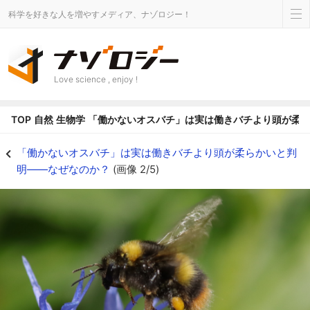
科学を好きな人を増やすメディア、ナゾロジー！
Love science , enjoy !
TOP
自然
生物学
「働かないオスバチ」は実は働きバチより頭が柔
巣の中では「何もしない住人」のオスバチ - ナゾロジー
「働かないオスバチ」は実は働きバチより頭が柔らかいと判
明――なぜなのか？
(画像 2/5)