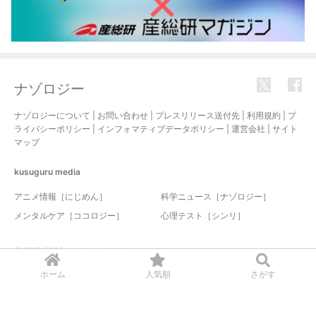
ナゾロジー
ナゾロジーについて
|
お問い合わせ
|
プレスリリース送付先
|
利用規約
|
プ
ライバシーポリシー
|
インフォマティブデータポリシー
|
運営会社
|
サイト
マップ
kusuguru
media
アニメ情報［にじめん］
科学ニュース［ナゾロジー］
メンタルケア［ココロジー］
心理テスト［シンリ］
© 2017-2026 nazology. all rights reserved.
ホーム
人気順
さがす