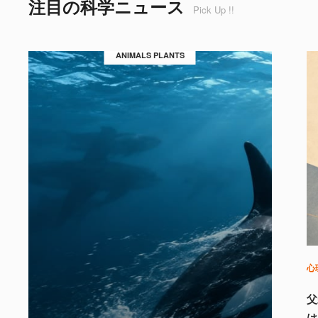
注目の科学ニュース
Pick Up !!
ANIMALS PLANTS
心
父
は