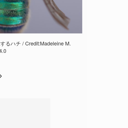
チ / Credit:
Madeleine M.
4.0