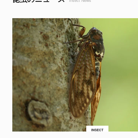
Insect News
INSECT