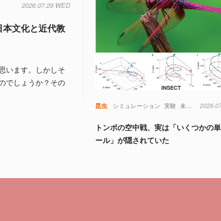
2026.07.29 WED
日本文化と近代教
思います。しかしそ
のでしょうか？その
INSECT
昆虫
シミュレーション
実験
未解明
2026.0
視覚
トンボの空中戦、実は「いくつかの
ール」が隠されていた