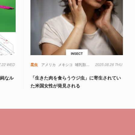
INSECT
7.22 WED
昆虫
アメリカ
メキシコ
哺乳類
寄生虫
2025.08.28 THU
虫
単純なル
「生きた肉を食らうウジ虫」に寄生されてい
た米国女性が発見される