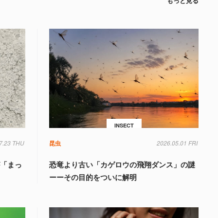
もっと見る
INSECT
7.23 THU
昆虫
2026.05.01 FRI
が「まっ
恐竜より古い「カゲロウの飛翔ダンス」の謎
ーーその目的をついに解明