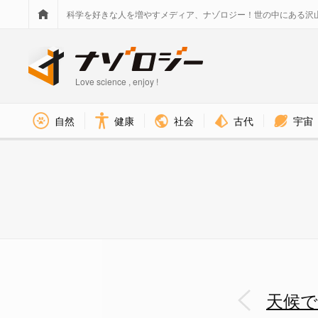
科学を好きな人を増やすメディア、ナゾロジー！世の中にある沢
Love science , enjoy !
社会
古代
宇宙
自然
健康
天候で色が変わるコハナバチ、そ
天候