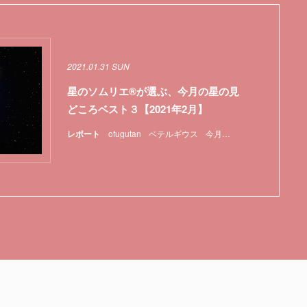
2021.01.31 SUN
星のソムリエ®が選ぶ、今月の星の見
どころベスト３【2021年2月】
レポート
ofugutan
ベテルギウス
今月の星の見どころ
天体