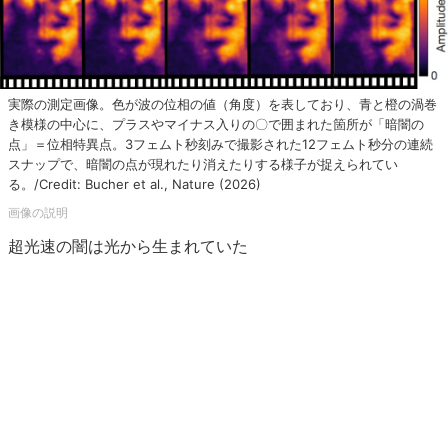
実際の測定画像。色が波の位相の値（角度）を表しており、青と橙の渦巻
き模様の中心に、プラスやマイナス入りの〇で囲まれた箇所が「暗闇の
点」＝位相特異点。3フェムト秒刻みで撮影された12フェムト秒分の連続
スナップで、暗闇の点が現れたり消えたりする様子が捉えられてい
る。/Credit: Bucher et al., Nature (2026)
超光速の闇は光から生まれていた