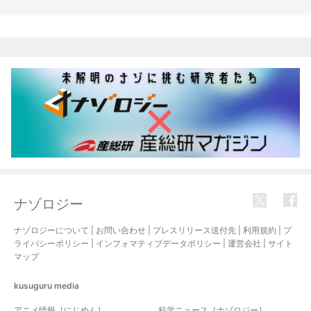
関連記事
ナゾロジー
ナゾロジーについて
|
お問い合わせ
|
プレスリリース送付先
|
利用規約
|
プ
ライバシーポリシー
|
インフォマティブデータポリシー
|
運営会社
|
サイト
マップ
kusuguru
media
アニメ情報［にじめん］
科学ニュース［ナゾロジー］