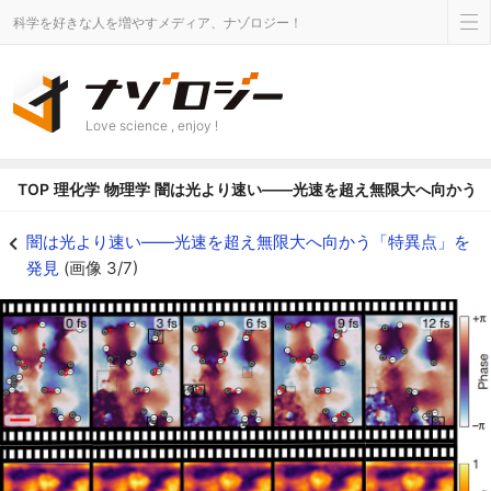
科学を好きな人を増やすメディア、ナゾロジー！
Love science , enjoy !
TOP
理化学
物理学
闇は光より速い――光速を超え無限大へ向かう
超光速の闇は光から生まれていた - ナゾロジー
闇は光より速い――光速を超え無限大へ向かう「特異点」を
発見
(画像 3/7)