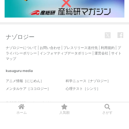
ナゾロジー
ナゾロジーについて
|
お問い合わせ
|
プレスリリース送付先
|
利用規約
|
プ
ライバシーポリシー
|
インフォマティブデータポリシー
|
運営会社
|
サイト
マップ
kusuguru
media
アニメ情報［にじめん］
科学ニュース［ナゾロジー］
メンタルケア［ココロジー］
心理テスト［シンリ］
© 2017-2026 nazology. all rights reserved.
ホーム
人気順
さがす