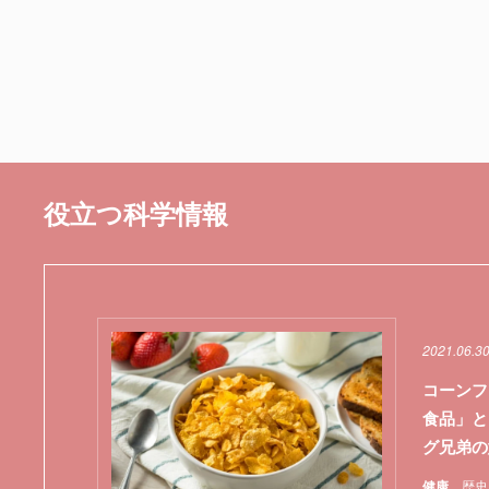
役立つ科学情報
2021.06.3
コーンフ
食品」と
グ兄弟の
健康
歴史