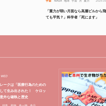
宇宙
NASA
地球
宇宙
月
重力
2025.0
「重力が弱い月面なら高層ビルから
ても平気？」科学者「死にます」
0 WED
レークは「医療行為のための
して生み出された！ ケロッ
意外な確執と歴史
特集
穀物
食べ物
食品