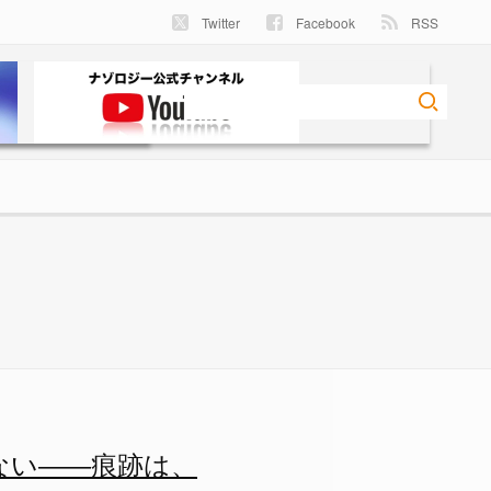
Twitter
Facebook
RSS
―痕跡は、今も衛星に刻まれてい
ない――痕跡は、