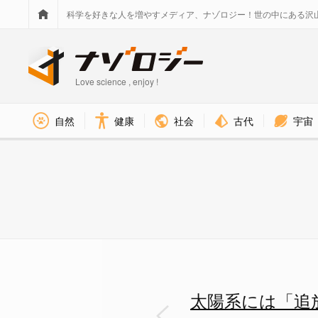
科学を好きな人を増やすメディア、ナゾロジー！世の中にある沢
Love science , enjoy !
社会
古代
宇宙
自然
健康
太陽系には「追放された氷の巨
太陽系には「追