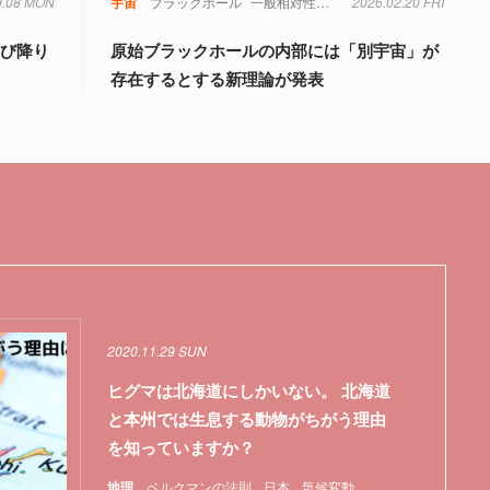
9.08 MON
宇宙
ブラックホール
一般相対性理論
暗黒物質
2026.02.20 FRI
重力
飛び降り
原始ブラックホールの内部には「別宇宙」が
存在するとする新理論が発表
2020.11.29 SUN
ヒグマは北海道にしかいない。 北海道
と本州では生息する動物がちがう理由
を知っていますか？
地理
ベルクマンの法則
日本
気候変動
特集