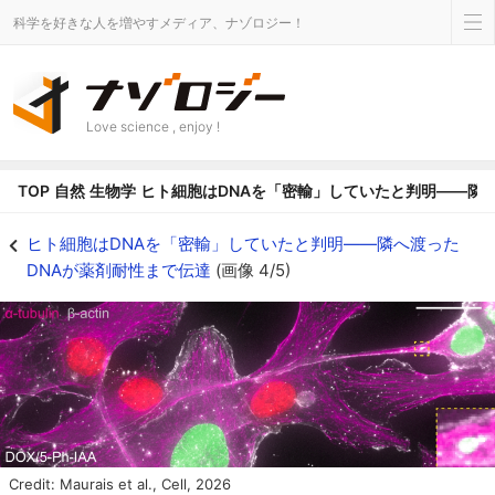
科学を好きな人を増やすメディア、ナゾロジー！
Love science , enjoy !
TOP
自然
生物学
ヒト細胞はDNAを「密輸」していたと判明――隣
ヒト細胞はDNAを「密輸」していたと判明――隣へ渡ったDNAが薬剤耐性まで伝
ヒト細胞はDNAを「密輸」していたと判明――隣へ渡った
DNAが薬剤耐性まで伝達
(画像 4/5)
Credit: Maurais et al., Cell, 2026