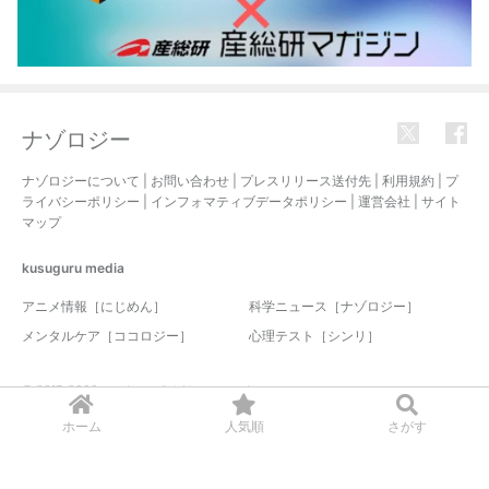
ナゾロジー
ナゾロジーについて
|
お問い合わせ
|
プレスリリース送付先
|
利用規約
|
プ
ライバシーポリシー
|
インフォマティブデータポリシー
|
運営会社
|
サイト
マップ
kusuguru
media
アニメ情報［にじめん］
科学ニュース［ナゾロジー］
メンタルケア［ココロジー］
心理テスト［シンリ］
© 2017-2026 nazology. all rights reserved.
ホーム
人気順
さがす