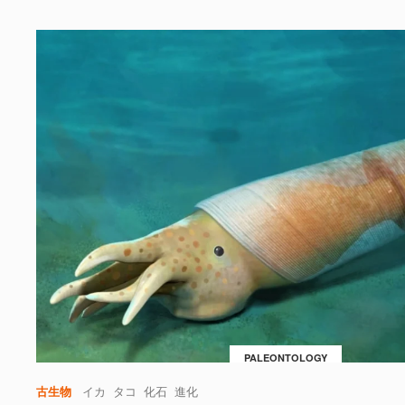
PALEONTOLOGY
古生物
イカ
タコ
化石
進化