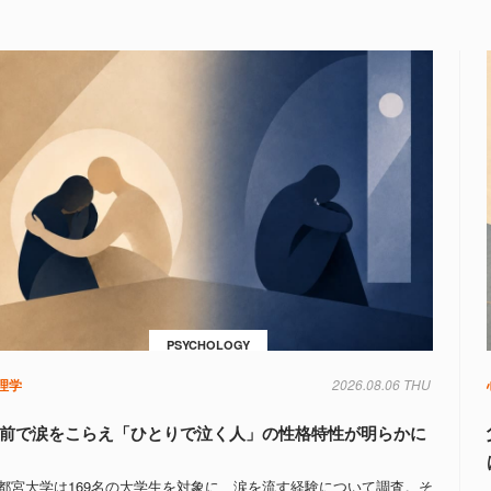
PSYCHOLOGY
理学
2026.08.06 THU
前で涙をこらえ「ひとりで泣く人」の性格特性が明らかに
都宮大学は169名の大学生を対象に、涙を流す経験について調査。そ