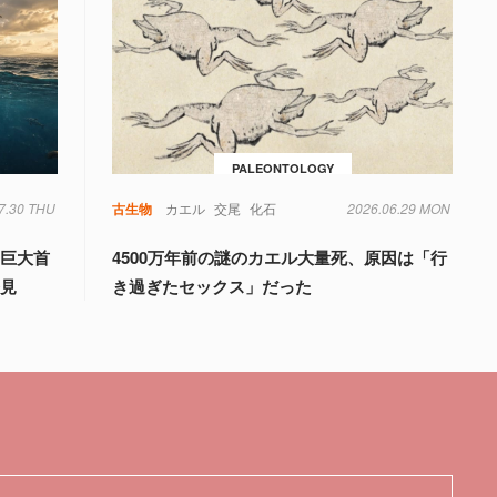
PALEONTOLOGY
7.30 THU
古生物
カエル
交尾
化石
2026.06.29 MON
「巨大首
4500万年前の謎のカエル大量死、原因は「行
発見
き過ぎたセックス」だった