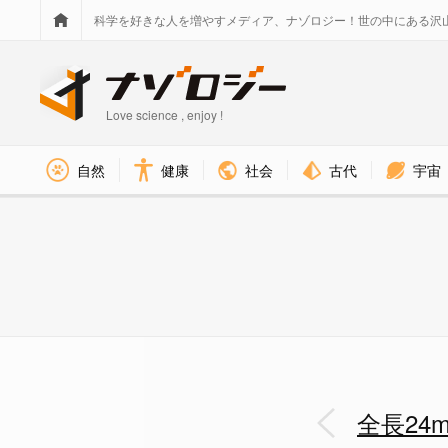
科学を好きな人を増やすメディア、ナゾロジー！世の中にある沢
Love science , enjoy !
社会
古代
宇宙
自然
健康
全長24m超え、史上最大級の「
全長2