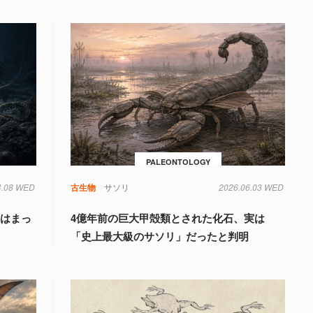
PALEONTOLOGY
4.08 WED
古生物
サソリ
2026.06.03 WED
実はまっ
4億年前の巨大甲殻類とされた化石、実は
「史上最大級のサソリ」だったと判明