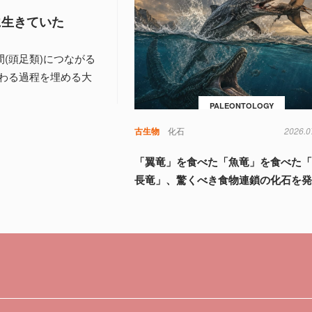
に生きていた
間(頭足類)につながる
わる過程を埋める大
PALEONTOLOGY
古生物
化石
2026.0
「翼竜」を食べた「魚竜」を食べた
長竜」、驚くべき食物連鎖の化石を