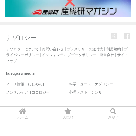
ナゾロジー
ナゾロジーについて
|
お問い合わせ
|
プレスリリース送付先
|
利用規約
|
プ
ライバシーポリシー
|
インフォマティブデータポリシー
|
運営会社
|
サイト
マップ
kusuguru
media
アニメ情報［にじめん］
科学ニュース［ナゾロジー］
メンタルケア［ココロジー］
心理テスト［シンリ］
© 2017-2026 nazology. all rights reserved.
ホーム
人気順
さがす