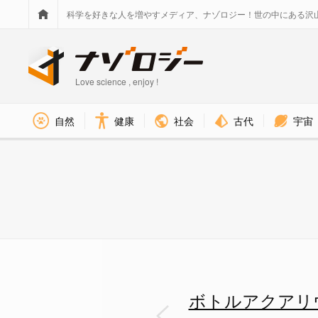
科学を好きな人を増やすメディア、ナゾロジー！世の中にある沢
Love science , enjoy !
社会
古代
宇宙
自然
健康
ボトルアクアリウムの簡単な作り
ボトルアクアリ