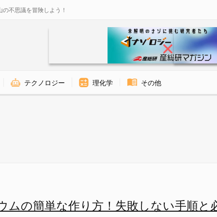
山の不思議を冒険しよう！
テクノロジー
理化学
その他
方！失敗しない手順と必須ポイン
ウムの簡単な作り方！失敗しない手順と