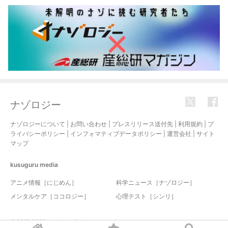
ナゾロジー
ナゾロジーについて
|
お問い合わせ
|
プレスリリース送付先
|
利用規約
|
プ
ライバシーポリシー
|
インフォマティブデータポリシー
|
運営会社
|
サイト
マップ
kusuguru
media
アニメ情報［にじめん］
科学ニュース［ナゾロジー］
メンタルケア［ココロジー］
心理テスト［シンリ］
© 2017-2026 nazology. all rights reserved.