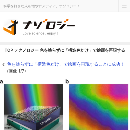
科学を好きな人を増やすメディア、ナゾロジー！
Love science , enjoy !
TOP
テクノロジー
色を塗らずに「構造色だけ」で絵画を再現するこ
表面の微細構造が特定の波長だけを反射させることで構造色は生まれる - ナ
色を塗らずに「構造色だけ」で絵画を再現することに成功！
(画像 1/7)