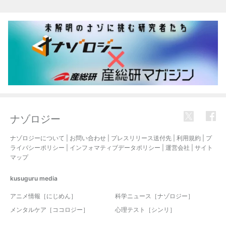
関連記事
ナゾロジー
ナゾロジーについて
|
お問い合わせ
|
プレスリリース送付先
|
利用規約
|
プ
ライバシーポリシー
|
インフォマティブデータポリシー
|
運営会社
|
サイト
マップ
kusuguru
media
アニメ情報［にじめん］
科学ニュース［ナゾロジー］
メンタルケア［ココロジー］
心理テスト［シンリ］