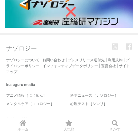
ナゾロジー
ナゾロジーについて
|
お問い合わせ
|
プレスリリース送付先
|
利用規約
|
プ
ライバシーポリシー
|
インフォマティブデータポリシー
|
運営会社
|
サイト
マップ
kusuguru
media
アニメ情報［にじめん］
科学ニュース［ナゾロジー］
メンタルケア［ココロジー］
心理テスト［シンリ］
© 2017-2026 nazology. all rights reserved.
ホーム
人気順
さがす