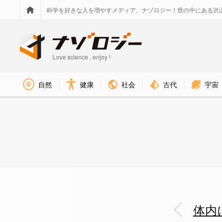
科学を好きな人を増やすメディア、ナゾロジー！世の中にある沢
Love science , enjoy !
社会
古代
宇宙
自然
健康
体内にビール15缶分を注入され
体内