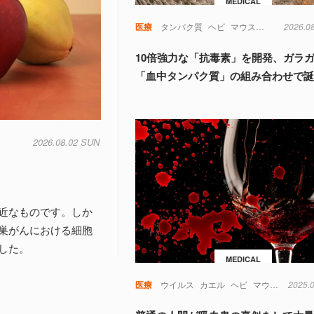
MEDICAL
医療
タンパク質
ヘビ
マウス
動物
2026.0
実験
10倍強力な「抗毒素」を開発、ガラ
「血中タンパク質」の組み合わせで
2026.08.02 SUN
近なものです。しか
巣がんにおける細胞
した。
MEDICAL
医療
ウイルス
カエル
ヘビ
マウス
免疫
2025.