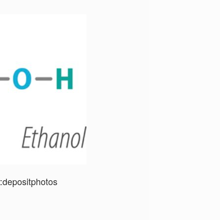
:
depositphotos