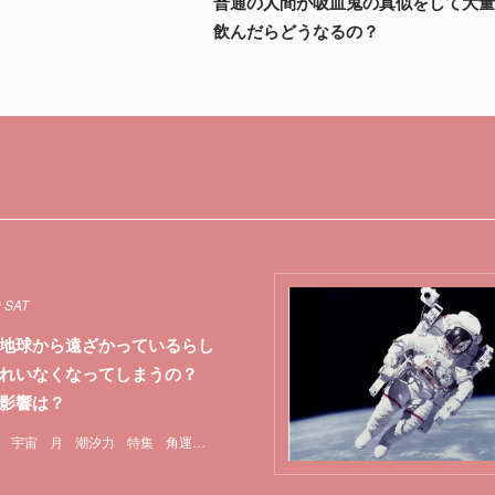
普通の人間が吸血鬼の真似をして大
飲んだらどうなるの？
0 SAT
地球から遠ざかっているらし
ずれいなくなってしまうの？
影響は？
宇宙
月
潮汐力
特集
角運動量保存の法則
重力