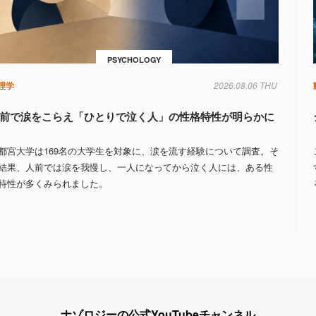
PSYCHOLOGY
理学
2026.08.06 THU
前で涙をこらえ「ひとりで泣く人」の性格特性が明らかに
都宮大学は169名の大学生を対象に、涙を流す経験について調査。そ
結果、人前では涙を我慢し、一人になってから泣く人には、ある性
特性が多くみられました。
ナゾロジーの公式YouTubeチャンネル