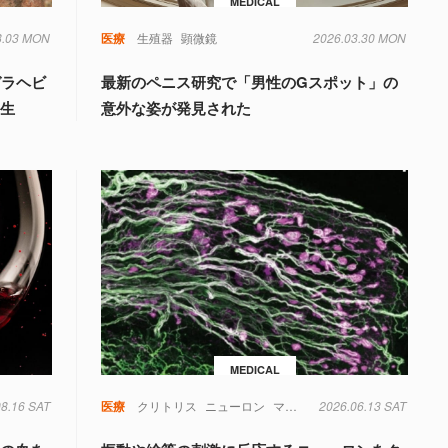
MEDICAL
8.03 MON
毒
遺伝子
医療
生殖器
顕微鏡
2026.03.30 MON
ガラヘビ
最新のペニス研究で「男性のGスポット」の
誕生
意外な姿が発見された
MEDICAL
08.16 SAT
毒
糖尿病
菌
遺伝子
医療
クリトリス
ニューロン
マウス
性科学
2026.06.13 SAT