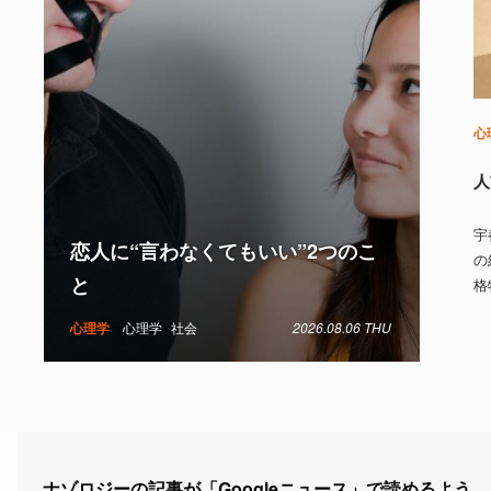
心
人
宇
恋人に“言わなくてもいい”2つのこ
の
と
格
心理学
心理学
社会
2026.08.06 THU
ナゾロジーの記事が「Googleニュース」で読めるよう