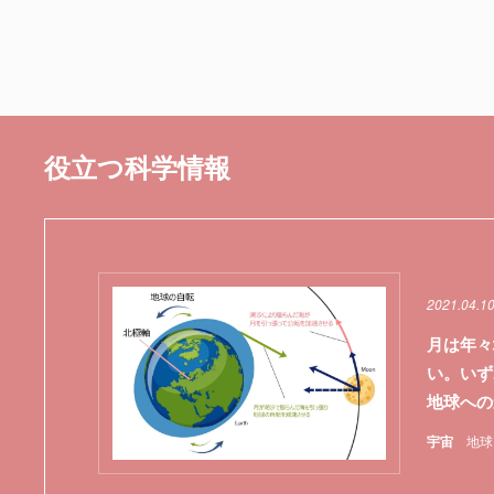
役立つ科学情報
2021.04.1
月は年々
い。い
地球への
宇宙
地球