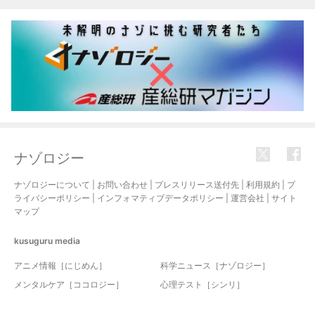
ナゾロジー
ナゾロジーについて
|
お問い合わせ
|
プレスリリース送付先
|
利用規約
|
プ
ライバシーポリシー
|
インフォマティブデータポリシー
|
運営会社
|
サイト
マップ
kusuguru
media
アニメ情報［にじめん］
科学ニュース［ナゾロジー］
メンタルケア［ココロジー］
心理テスト［シンリ］