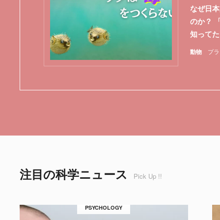
なぜ日本
のか？ 
知ってた
動物
プラ
注目の科学ニュース
Pick Up !!
PSYCHOLOGY