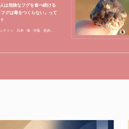
人は危険なフグを食べ続ける
「フグは毒をつくらない」って
？
ンクトン
日本
毒
特集
筋肉
貝