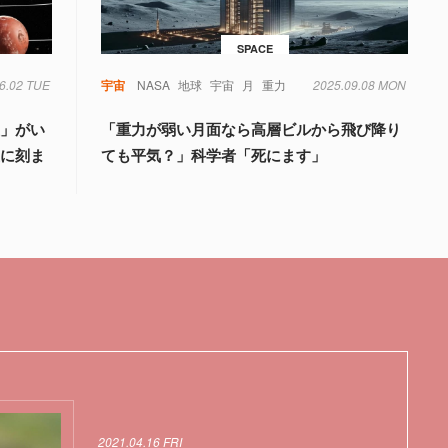
SPACE
6.02 TUE
宇宙
NASA
地球
宇宙
月
重力
2025.09.08 MON
星」がい
「重力が弱い月面なら高層ビルから飛び降り
星に刻ま
ても平気？」科学者「死にます」
2021.04.16 FRI