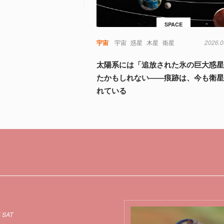
SPACE
宇宙
宇宙
惑星
木星
衛星
2026.0
太陽系には「追放された氷の巨大惑
たかもしれない――痕跡は、今も衛
れている
5 SAT