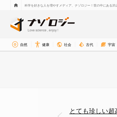
科学を好きな人を増やすメディア、ナゾロジー！世の中にある沢
Love science , enjoy !
社会
古代
宇宙
自然
健康
ウルトラホットネプチューンの
とても珍しい超