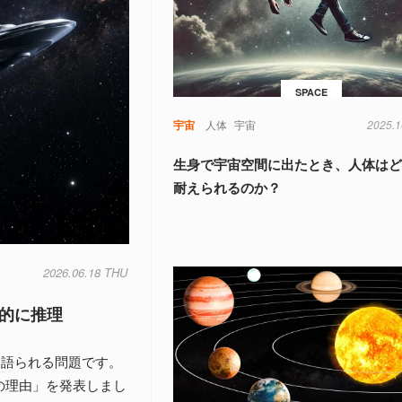
SPACE
宇宙
人体
宇宙
2025.1
生身で宇宙空間に出たとき、人体は
耐えられるのか？
2026.06.18 THU
的に推理
く語られる問題です。
の理由」を発表しまし