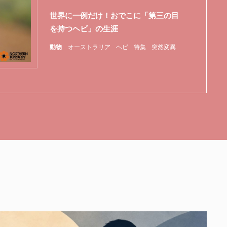
世界に一例だけ！おでこに「第三の目
を持つヘビ」の生涯
動物
オーストラリア
ヘビ
特集
突然変異