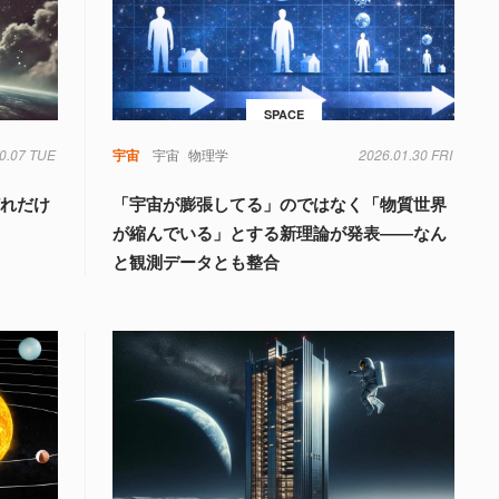
SPACE
0.07 TUE
宇宙
宇宙
物理学
2026.01.30 FRI
どれだけ
「宇宙が膨張してる」のではなく「物質世界
が縮んでいる」とする新理論が発表――なん
と観測データとも整合