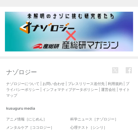
関連記事
ナゾロジー
ナゾロジーについて
|
お問い合わせ
|
プレスリリース送付先
|
利用規約
|
プ
ライバシーポリシー
|
インフォマティブデータポリシー
|
運営会社
|
サイト
マップ
kusuguru
media
アニメ情報［にじめん］
科学ニュース［ナゾロジー］
メンタルケア［ココロジー］
心理テスト［シンリ］