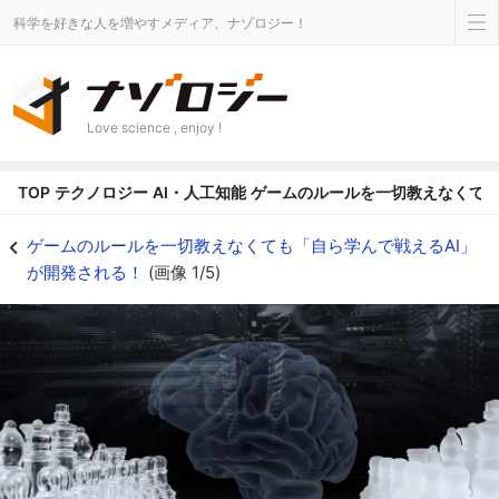
科学を好きな人を増やすメディア、ナゾロジー！
Love science , enjoy !
TOP
テクノロジー
AI・人工知能
ゲームのルールを一切教えなくても
ルールを教えなくてもチェスや将棋を理解できるAIが開発される - ナゾロジ
ゲームのルールを一切教えなくても「自ら学んで戦えるAI」
が開発される！
(画像 1/5)