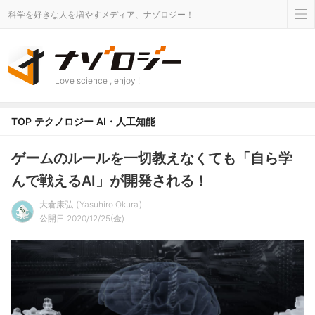
科学を好きな人を増やすメディア、ナゾロジー！
Love science , enjoy !
TOP
テクノロジー
AI・人工知能
ゲームのルールを一切教えなくても「自ら学
んで戦えるAI」が開発される！
大倉康弘
Yasuhiro Okura
公開日 2020/12/25(金)