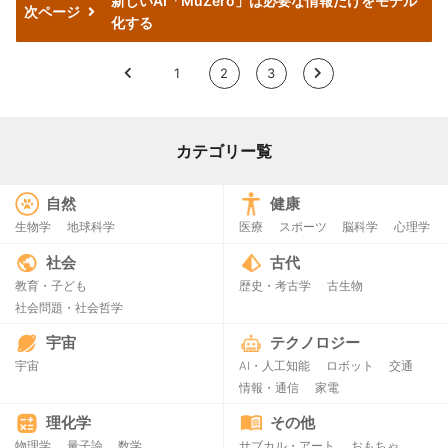
新しいAI「MuZero」は必要な情報だけをモデル
次ページ
化する
<
1
2
3
>
カテゴリー覧
自然
健康
生物学
地球科学
医療
スポーツ
脳科学
心理学
社会
古代
教育・子ども
歴史・考古学
古生物
社会問題・社会哲学
宇宙
テクノロジー
宇宙
AI・人工知能
ロボット
交通
情報・通信
家電
理化学
その他
物理学
量子論
数学
サブカル・アート
おもちゃ