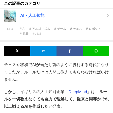
この記事のカテゴリ
AI・人工知能
# AI
# アルゴリズム
# ゲーム
# チェス
# ロボット
TAG
# 囲碁
# 将棋
チェスや将棋でAIが当たり前のように勝利する時代になり
ましたが、ルールだけは人間に教えてもらわなければいけ
ません。
しかし、イギリスの人工知能企業「
」は、
ルー
DeepMind
ルを一切教えなくても自力で理解して、従来と同等かそれ
以上戦えるAIを作成した
と発表。