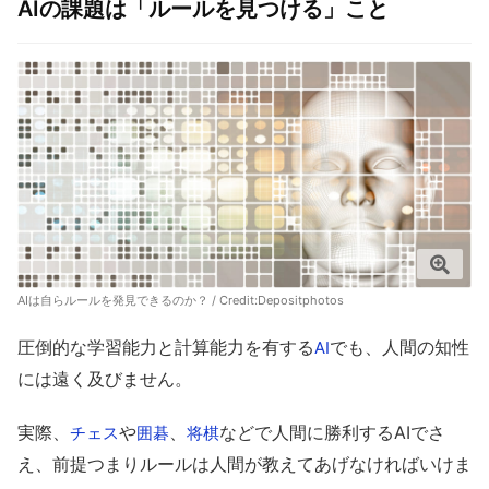
AIの課題は「ルールを見つける」こと
AIは自らルールを発見できるのか？ / Credit:
Depositphotos
圧倒的な学習能力と計算能力を有する
でも、人間の知性
AI
には遠く及びません。
実際、
や
、
などで人間に勝利するAIでさ
チェス
囲碁
将棋
え、前提つまりルールは人間が教えてあげなければいけま