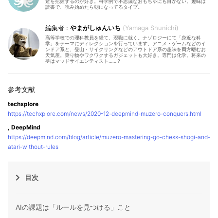
造を把握するのが好き。科学的で不思議なおもちゃにも目がない。趣味は
読書で、読み始めたら朝になってるタイプ。
やまがしゅんいち
Yamaga Shunichi
高等学校での理科教員を経て、現職に就く。ナゾロジーにて「身近な科
学」をテーマにディレクションを行っています。アニメ・ゲームなどのイ
ンドア系と、登山・サイクリングなどのアウトドア系の趣味を両方嗜むお
天気屋。乗り物やワクワクするガジェットも大好き。専門は化学。将来の
夢はマッドサイエンティスト……？
techxplore
https://techxplore.com/news/2020-12-deepmind-muzero-conquers.html
, DeepMind
https://deepmind.com/blog/article/muzero-mastering-go-chess-shogi-and-
atari-without-rules
目次
AIの課題は「ルールを見つける」こと