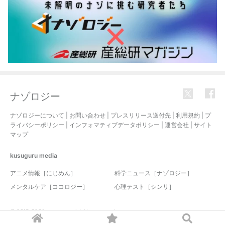
ナゾロジー
ナゾロジーについて
|
お問い合わせ
|
プレスリリース送付先
|
利用規約
|
プ
ライバシーポリシー
|
インフォマティブデータポリシー
|
運営会社
|
サイト
マップ
kusuguru
media
アニメ情報［にじめん］
科学ニュース［ナゾロジー］
メンタルケア［ココロジー］
心理テスト［シンリ］
© 2017-2026 nazology. all rights reserved.