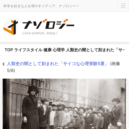
科学を好きな人を増やすメディア、ナゾロジー！
Love science , enjoy !
TOP
ライフスタイル
健康
心理学
人類史の闇として刻まれた「サイ
実験に集められた孤児 - ナゾロジー
人類史の闇として刻まれた「サイコな心理実験5選」
(画像
5/6)