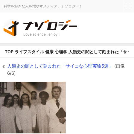
科学を好きな人を増やすメディア、ナゾロジー！
Love science , enjoy !
TOP
ライフスタイル
健康
心理学
人類史の闇として刻まれた「サイ
MKウルトラの被験者たち - ナゾロジー
人類史の闇として刻まれた「サイコな心理実験5選」
(画像
6/6)