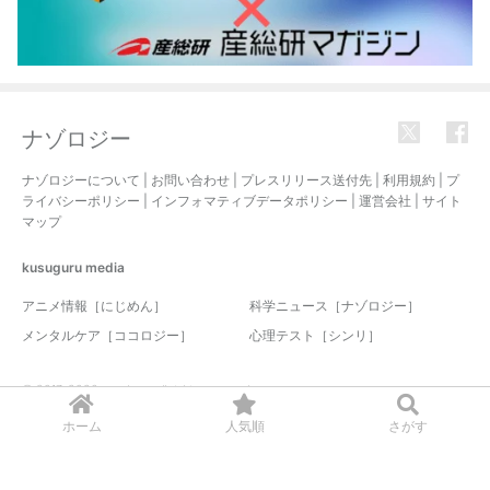
ナゾロジー
ナゾロジーについて
|
お問い合わせ
|
プレスリリース送付先
|
利用規約
|
プ
ライバシーポリシー
|
インフォマティブデータポリシー
|
運営会社
|
サイト
マップ
kusuguru
media
アニメ情報［にじめん］
科学ニュース［ナゾロジー］
メンタルケア［ココロジー］
心理テスト［シンリ］
© 2017-2026 nazology. all rights reserved.
ホーム
人気順
さがす