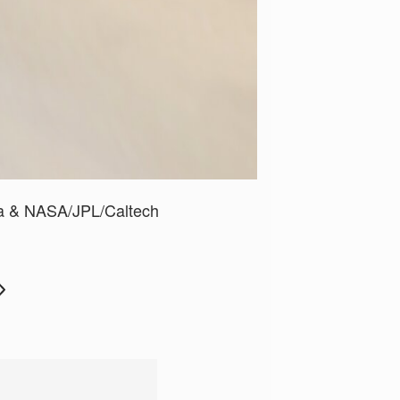
a & NASA/JPL/Caltech