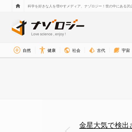
科学を好きな人を増やすメディア、ナゾロジー！世の中にある沢
Love science , enjoy !
社会
古代
宇宙
自然
健康
金星大気から検出されたホスフィ
金星大気で検出