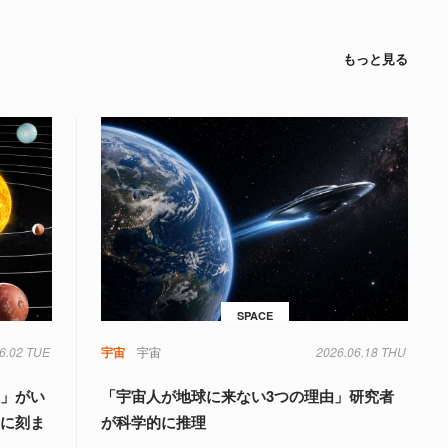
もっと見る
SPACE
6.02 TUE
宇宙
宇宙
2026.06.18 THU
星」がい
「宇宙人が地球に来ない3つの理由」研究者
星に刻ま
が科学的に推理