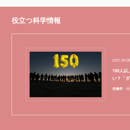
役立つ科学情報
2021.09.2
150人
い？「ダ
生物学
特