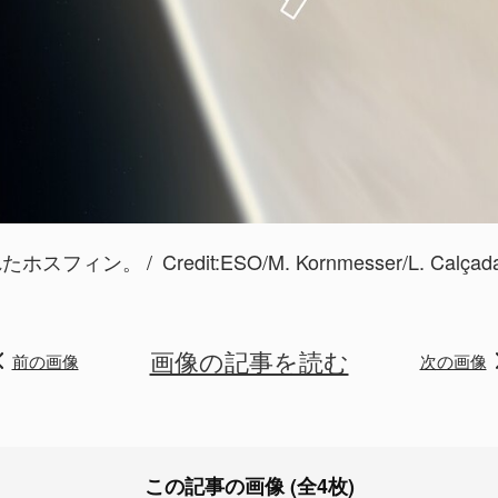
れたホスフィン。
Credit:
ESO/M. Kornmesser/L. Calçad
画像の記事を読む
前の画像
次の画像
この記事の画像 (全4枚)