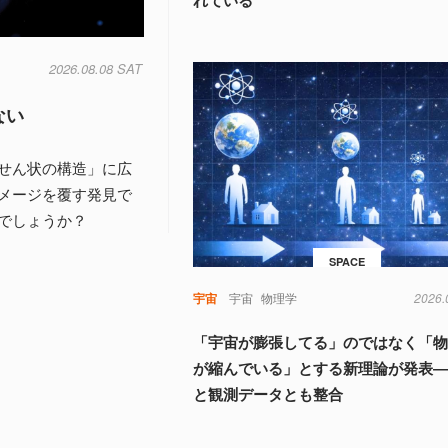
れている
2026.08.08 SAT
ない
せん状の構造」に広
メージを覆す発見で
でしょうか？
SPACE
宇宙
宇宙
物理学
2026.
「宇宙が膨張してる」のではなく「
が縮んでいる」とする新理論が発表
と観測データとも整合