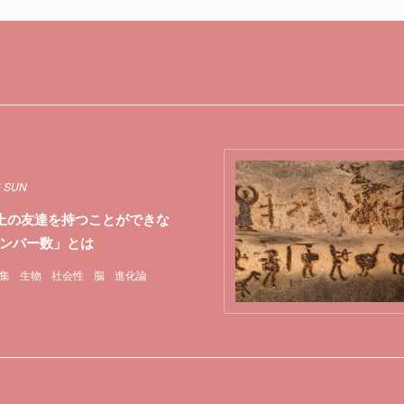
6 SUN
以上の友達を持つことができな
ンバー数」とは
集
生物
社会性
脳
進化論