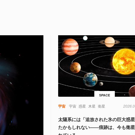
SPACE
宇宙
宇宙
惑星
木星
衛星
2026.0
太陽系には「追放された氷の巨大惑
たかもしれない――痕跡は、今も衛