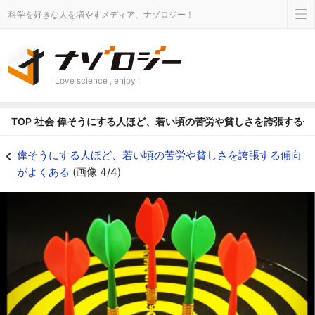
科学を好きな人を増やすメディア、ナゾロジー！
Love science , enjoy !
TOP
社会
偉そうにする人ほど、若い頃の苦労や貧しさを誇張する傾
世界は本物のフリをする偽物だらけ - ナゾロジー
偉そうにする人ほど、若い頃の苦労や貧しさを誇張する傾向
がよくある
(画像 4/4)