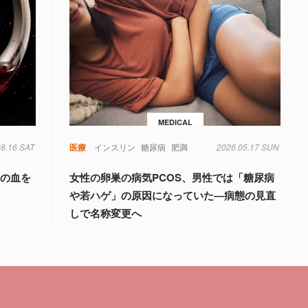
MEDICAL
08.16 SAT
毒
糖尿病
菌
遺伝子
医療
インスリン
糖尿病
肥満
2026.05.17 SUN
量の血を
女性の卵巣の病気PCOS、男性では「糖尿病
や若ハゲ」の原因になっていた―病態の見直
しで名称変更へ