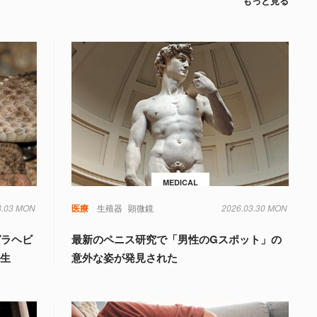
もっと見る
MEDICAL
8.03 MON
毒
遺伝子
医療
生殖器
顕微鏡
2026.03.30 MON
ガラヘビ
最新のペニス研究で「男性のGスポット」の
誕生
意外な姿が発見された