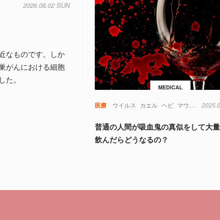
2026.08.02 SUN
近なものです。しか
巣がんにおける細胞
した。
MEDICAL
医療
ウイルス
カエル
ヘビ
マウス
免疫
2025.
普通の人間が吸血鬼の真似をして大
飲んだらどうなるの？