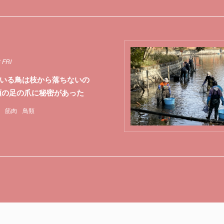
 FRI
いる鳥は枝から落ちないの
類の足の爪に秘密があった
筋肉
鳥類