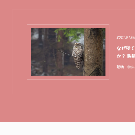
2021.01.08
なぜ寝て
か？ 鳥
動物
特集