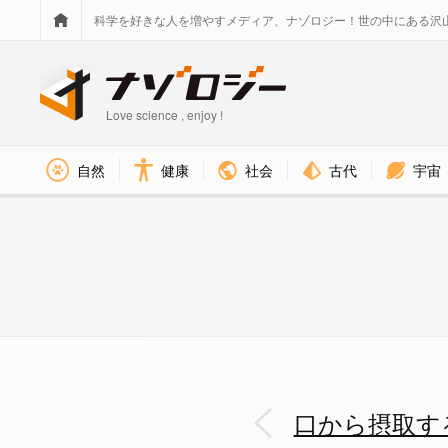
科学を好きな人を増やすメディア、ナゾロジー！世の中にある沢
Love science , enjoy !
社会
古代
宇宙
自然
健康
麻酔薬の経口投与は患者を慢性
口から摂取す