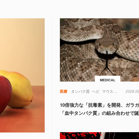
MEDICAL
医療
タンパク質
ヘビ
マウス
動物
2026.0
実験
10倍強力な「抗毒素」を開発、ガラ
「血中タンパク質」の組み合わせで