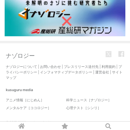
ナゾロジー
ナゾロジーについて
|
お問い合わせ
|
プレスリリース送付先
|
利用規約
|
プ
ライバシーポリシー
|
インフォマティブデータポリシー
|
運営会社
|
サイト
マップ
kusuguru
media
アニメ情報［にじめん］
科学ニュース［ナゾロジー］
メンタルケア［ココロジー］
心理テスト［シンリ］
© 2017-2026 nazology. all rights reserved.