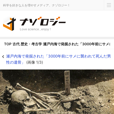
科学を好きな人を増やすメディア、ナゾロジー！
Love science , enjoy !
TOP
古代
歴史・考古学
瀬戸内海で発掘された「3000年前にサメ
サメに襲われた3000年前の犠牲者を発見 - ナゾロジー
瀬戸内海で発掘された「3000年前にサメに襲われて死んだ男
性の遺骨」
(画像 1/3)