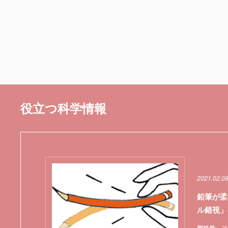
役立つ科学情報
2021.02.0
鉛筆が柔
ル錯視」
ア