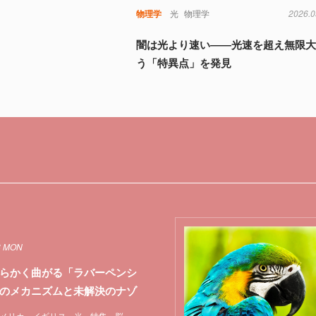
物理学
光
物理学
2026.0
闇は光より速い――光速を超え無限
う「特異点」を発見
8 MON
らかく曲がる「ラバーペンシ
のメカニズムと未解決のナゾ
メリカ
イギリス
光
特集
脳
錯覚