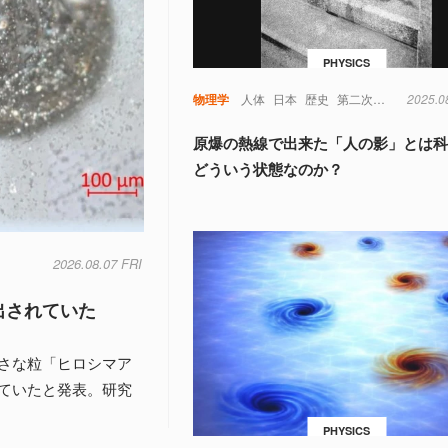
PHYSICS
物理学
人体
日本
歴史
第二次世界大戦
2025.0
原爆の熱線で出来た「人の影」とは
どういう状態なのか？
2026.08.07 FRI
出されていた
さな粒「ヒロシマア
ていたと発表。研究
PHYSICS