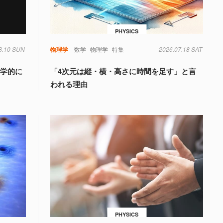
PHYSICS
8.10 SUN
物理学
数学
物理学
特集
2026.07.18 SAT
科学的に
「4次元は縦・横・高さに時間を足す」と言
われる理由
PHYSICS