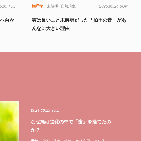
5.05 TUE
物理学
未解明
自然現象
2026.05.24 SUN
大へ向か
実は長いこと未解明だった「拍手の音」があ
んなに大きい理由
2021.03.23 TUE
なぜ鳥は進化の中で「歯」を捨てたの
か？
化石
恐竜
特集
突然変異
遺伝子
魚類
鳥類