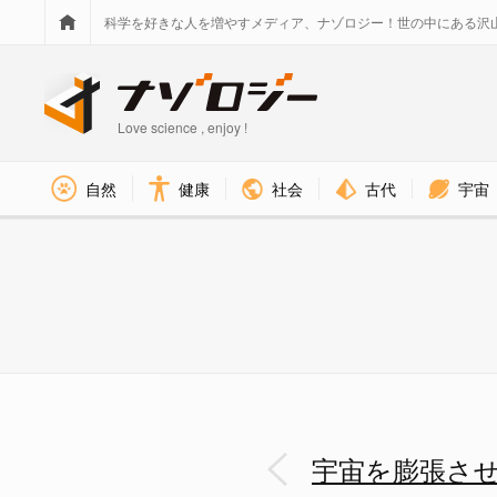
科学を好きな人を増やすメディア、ナゾロジー！世の中にある沢
Love science , enjoy !
社会
古代
宇宙
自然
健康
Ia型超新星はすべて同じ質量
宇宙を膨張させ