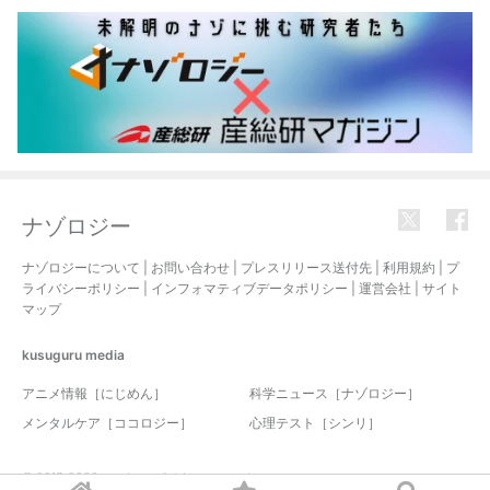
ナゾロジー
ナゾロジーについて
|
お問い合わせ
|
プレスリリース送付先
|
利用規約
|
プ
ライバシーポリシー
|
インフォマティブデータポリシー
|
運営会社
|
サイト
マップ
kusuguru
media
アニメ情報［にじめん］
科学ニュース［ナゾロジー］
メンタルケア［ココロジー］
心理テスト［シンリ］
© 2017-2026 nazology. all rights reserved.