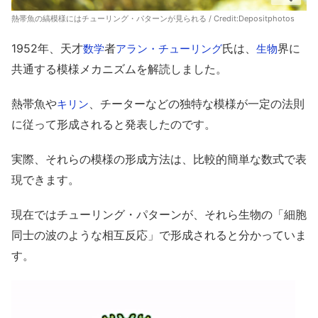
熱帯魚の縞模様にはチューリング・パターンが見られる / Credit:
Depositphotos
1952年、天才
者
氏は、
界に
数学
アラン・チューリング
生物
共通する模様メカニズムを解読しました。
熱帯魚や
、チーターなどの独特な模様が一定の法則
キリン
に従って形成されると発表したのです。
実際、それらの模様の形成方法は、比較的簡単な数式で表
現できます。
現在ではチューリング・パターンが、それら生物の「細胞
同士の波のような相互反応」で形成されると分かっていま
す。