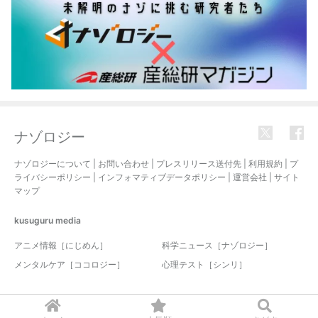
ナゾロジー
ナゾロジーについて
|
お問い合わせ
|
プレスリリース送付先
|
利用規約
|
プ
ライバシーポリシー
|
インフォマティブデータポリシー
|
運営会社
|
サイト
マップ
kusuguru
media
アニメ情報［にじめん］
科学ニュース［ナゾロジー］
メンタルケア［ココロジー］
心理テスト［シンリ］
© 2017-2026 nazology. all rights reserved.