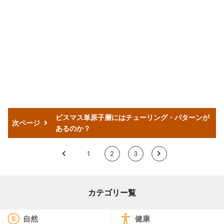
ビスマス単原子層にはチューリング・パターンが
次ページ
あるのか？
<
1
2
3
>
カテゴリー覧
自然
健康