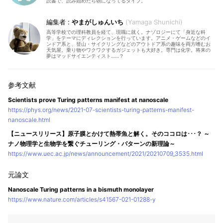
読書で、読み始めたら朝になってるタイプ。
やまがしゅんいち
Yamaga Shunichi
高等学校での理科教員を経て、現職に就く。ナゾロジーにて「身近な科
学」をテーマにディレクションを行っています。アニメ・ゲームなどのイ
ンドア系と、登山・サイクリングなどのアウトドア系の趣味を両方嗜むお
天気屋。乗り物やワクワクするガジェットも大好き。専門は化学。将来の
夢はマッドサイエンティスト……？
Scientists prove Turing patterns manifest at nanoscale
https://phys.org/news/2021-07-scientists-turing-patterns-manifest-
nanoscale.html
【ニュースリリース】原子膜とかけて熱帯魚と解く。そのココロは･･･？ ～
ナノ物理学と生物学を繋ぐチューリング・パターンの新理論～
https://www.uec.ac.jp/news/announcement/2021/20210709_3535.html
Nanoscale Turing patterns in a bismuth monolayer
https://www.nature.com/articles/s41567-021-01288-y