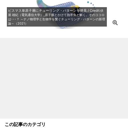
ビスマス単原子層にチューリング・パターンを発見 / Credit:
伏
屋 雄紀（電気通信大学）_原子膜とかけて熱帯魚と解く。そのココロ
は･･･？ ～ナノ物理学と生物学を繋ぐチューリング・パターンの新理
論～（2021）
この記事のカテゴリ