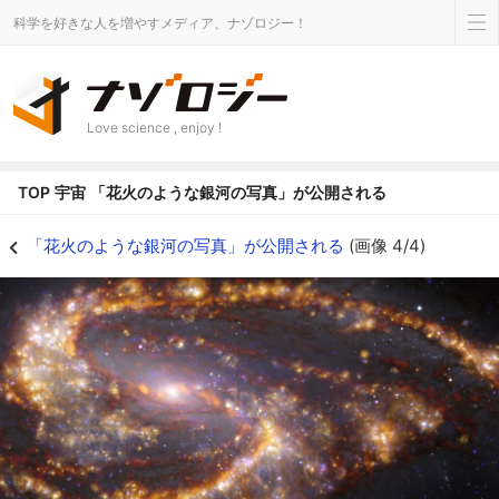
科学を好きな人を増やすメディア、ナゾロジー！
Love science , enjoy !
TOP
宇宙
「花火のような銀河の写真」が公開される
地球から約3,100光年の銀河NGC 3627 - ナゾロジー
「花火のような銀河の写真」が公開される
(画像 4/4)