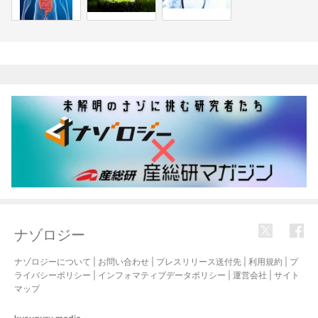
関連記事
ナゾロジー
ナゾロジーについて
|
お問い合わせ
|
プレスリリース送付先
|
利用規約
|
プ
ライバシーポリシー
|
インフォマティブデータポリシー
|
運営会社
|
サイト
マップ