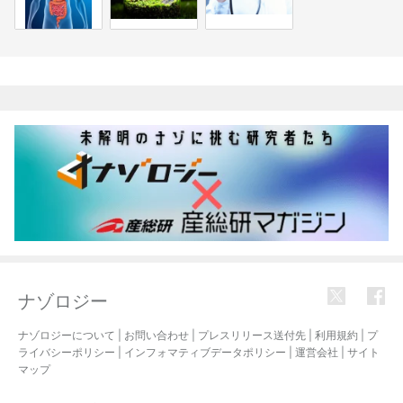
関連記事
ナゾロジー
ナゾロジーについて
|
お問い合わせ
|
プレスリリース送付先
|
利用規約
|
プ
ライバシーポリシー
|
インフォマティブデータポリシー
|
運営会社
|
サイト
マップ