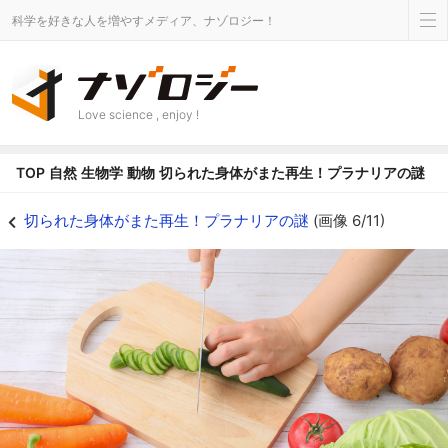
科学を好きな人を増やすメディア、ナゾロジー！
Love science , enjoy !
TOP
自然
生物学
動物
切られた身体がまた再生！プラナリアの謎
きゅうりを切る様子 - ナゾロジー
切られた身体がまた再生！プラナリアの謎
(画像 6/11)