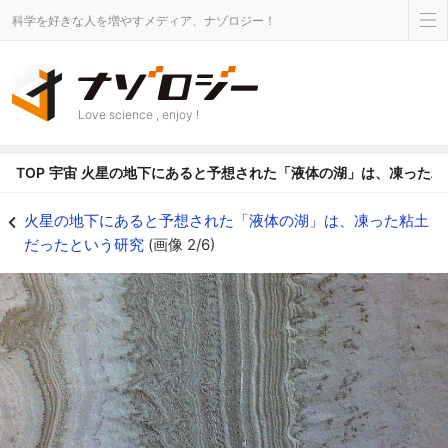
科学を好きな人を増やすメディア、ナゾロジー！
Love science , enjoy !
TOP
宇宙
火星の地下にあると予想された「液体の湖」は、凍った粘
NASAのマーズ・リコネッサンス・オービターが撮影した火星南極の氷床 - 
火星の地下にあると予想された「液体の湖」は、凍った粘土
だったという研究
(画像 2/6)