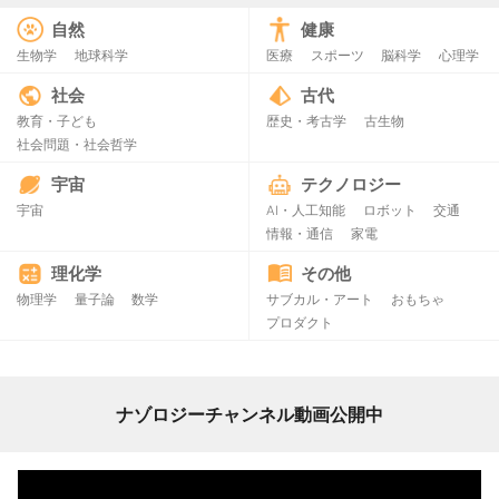
自然
健康
生物学
地球科学
医療
スポーツ
脳科学
心理学
社会
古代
教育・子ども
歴史・考古学
古生物
社会問題・社会哲学
宇宙
テクノロジー
宇宙
AI・人工知能
ロボット
交通
情報・通信
家電
理化学
その他
物理学
量子論
数学
サブカル・アート
おもちゃ
プロダクト
ナゾロジーチャンネル動画公開中