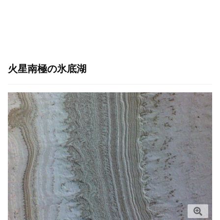
火星南極の氷底湖