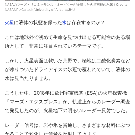
NASAのマーズ・リコネッサンス・オービターが撮影した火星南極の氷床 / Credits:
NASA/JPL-Caltech/University of Arizona/JHU
に液体の状態を保った
は存在するのか？
火星
水
これは地球外で初めて生命を見つけ出せる可能性のある場
所として、非常に注目されているテーマです。
しかし、火星表面は乾いた荒野で、極地は二酸化炭素など
が凍りついたドライアイスの氷冠で覆われていて、液体の
水は見当たりません。
こうした中、2018年に欧州宇宙機関 (ESA)の火星探査機
「マーズ・エクスプレス」が、軌道上からのレーダー調査
で発見したのが、火星地下の明るいレーダー反射でした。
レーダー信号は、岩や氷を貫通し、さまざまな材料にぶつ
かることで変化した信号を反射してきます。