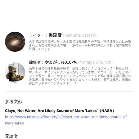
海沼 賢
Kainuma Satoshi
大学では電気電子工学、大学院では知識科学を専攻。科学進歩と共に分断
されがちな分野間交流の場、一般の人々が科学知識とふれあう場の創出を
目指しています。
やまがしゅんいち
Yamaga Shunichi
高等学校での理科教員を経て、現職に就く。ナゾロジーにて「身近な科
学」をテーマにディレクションを行っています。アニメ・ゲームなどのイ
ンドア系と、登山・サイクリングなどのアウトドア系の趣味を両方嗜むお
天気屋。乗り物やワクワクするガジェットも大好き。専門は化学。将来の
夢はマッドサイエンティスト……？
Clays, Not Water, Are Likely Source of Mars ‘Lakes’（NASA）
https://www.nasa.gov/feature/jpl/clays-not-water-are-likely-source-of-
mars-lakes