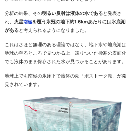
分析の結果、その
明るい反射は液体の水である
と発表さ
れ、
火星
を覆う氷冠の地下約1.6kmあたりには氷底湖
南極
がある
と考えられるようになりました。
これはさほど無理のある理論ではなく、地下水や地底湖は
地球の至るところで見つかる上、凍りついた極寒の表面化
でも液体のまま保存された水が見つかることがあります。
地球上でも南極の氷床下で液体の湖「ボストーク湖」が発
見されています。