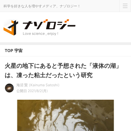
科学を好きな人を増やすメディア、ナゾロジー！
Love science , enjoy !
TOP
宇宙
火星の地下にあると予想された「液体の湖」
は、凍った粘土だったという研究
海沼 賢
Kainuma Satoshi
公開日 2021/8/2(月)