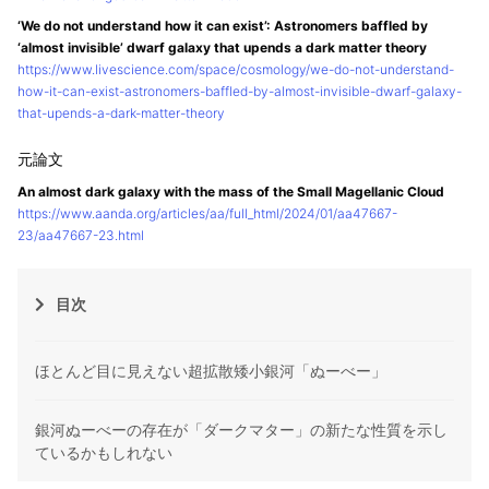
‘We do not understand how it can exist’: Astronomers baffled by
‘almost invisible’ dwarf galaxy that upends a dark matter theory
https://www.livescience.com/space/cosmology/we-do-not-understand-
how-it-can-exist-astronomers-baffled-by-almost-invisible-dwarf-galaxy-
that-upends-a-dark-matter-theory
An almost dark galaxy with the mass of the Small Magellanic Cloud
https://www.aanda.org/articles/aa/full_html/2024/01/aa47667-
23/aa47667-23.html
目次
ほとんど目に見えない超拡散矮小銀河「ぬーべー」
銀河ぬーべーの存在が「ダークマター」の新たな性質を示し
ているかもしれない