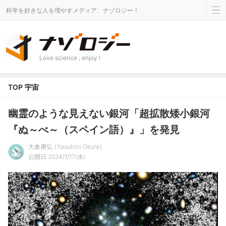
科学を好きな人を増やすメディア、ナゾロジー！
Love science , enjoy !
TOP
宇宙
幽霊のような見えない銀河「超拡散矮小銀河
『ぬ～べ～（スペイン語）』」を発見
大倉康弘
Yasuhiro Okura
公開日 2024/1/17(水)