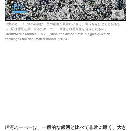
中央のぬーべー矮小銀河は、星の密度が異常に小さく、可視光をほとんど発さな
い。図は背景を抽出するためにカラー画像と白黒画像を合成したもの /
Credit:
Mireia Montes（IAC）_Nube, the almost invisible galaxy which
challenges the dark matter model（2024）
銀河ぬーべーは、
一般的な銀河と比べて非常に暗く、大き