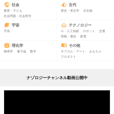
社会
古代
教育・子ども
歴史・考古学
古生物
社会問題・社会哲学
宇宙
テクノロジー
宇宙
AI・人工知能
ロボット
交通
情報・通信
家電
理化学
その他
物理学
量子論
数学
サブカル・アート
おもちゃ
プロダクト
ナゾロジーチャンネル動画公開中