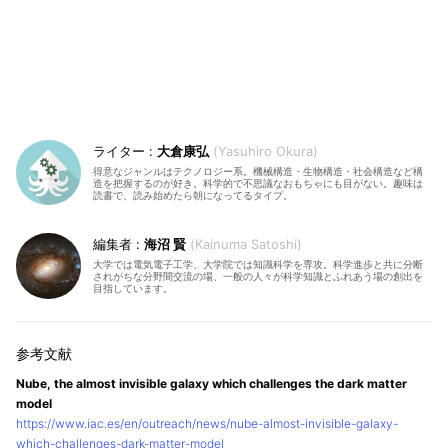
大倉康弘
Yasuhiro Okura
得意なジャンルはテクノロジー系。機械構造・生物構造・社会構造など構
造を把握するのが好き。科学的で不思議なおもちゃにも目がない。趣味は
読書で、読み始めたら朝になってるタイプ。
海沼 賢
Kainuma Satoshi
大学では電気電子工学、大学院では知識科学を専攻。科学進歩と共に分断
されがちな分野間交流の場、一般の人々が科学知識とふれあう場の創出を
目指しています。
Nube, the almost invisible galaxy which challenges the dark matter
model
https://www.iac.es/en/outreach/news/nube-almost-invisible-galaxy-
which-challenges-dark-matter-model