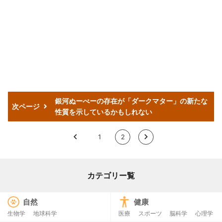
銀河ぬーべーの存在が「ダークマター」の新たな
次ページ
性質を示しているかもしれない
<
1
2
>
カテゴリー覧
自然
健康
生物学
地球科学
医療
スポーツ
脳科学
心理学