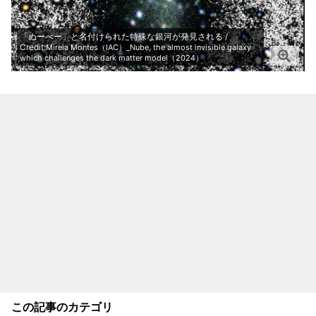
「ぬーべー」と名付けられた特殊な銀河が発見される /
Credit:
Mireia Montes（IAC）_Nube, the almost invisible galaxy
which challenges the dark matter model（2024）
この記事のカテゴリ