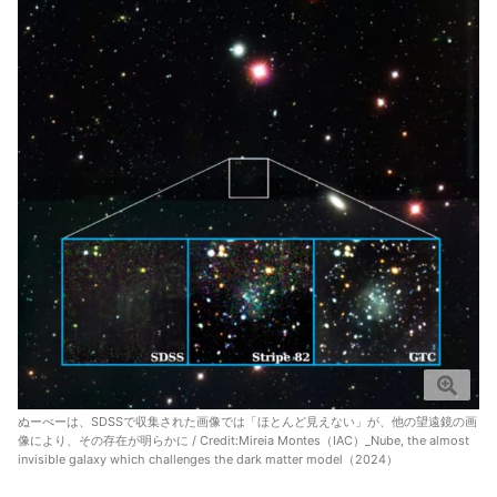
ぬーべーは、SDSSで収集された画像では「ほとんど見えない」が、他の望遠鏡の画
像により、その存在が明らかに / Credit:
Mireia Montes（IAC）_Nube, the almost
invisible galaxy which challenges the dark matter model（2024）