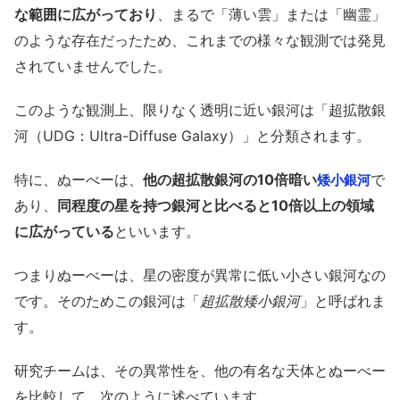
な範囲に広がっており
、まるで「薄い雲」または「幽霊」
のような存在だったため、これまでの様々な観測では発見
されていませんでした。
このような観測上、限りなく透明に近い銀河は「超拡散銀
河（UDG：Ultra-Diffuse Galaxy）」と分類されます。
特に、ぬーべーは、
他の超拡散銀河の10倍暗い
で
矮小銀河
あり、
同程度の星を持つ銀河と比べると10倍以上の領域
に広がっている
といいます。
つまりぬーべーは、星の密度が異常に低い小さい銀河なの
です。そのためこの銀河は「
超拡散矮小銀河
」と呼ばれま
す。
研究チームは、その異常性を、他の有名な天体とぬーべー
を比較して、次のように述べています。