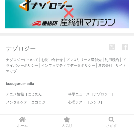
ナゾロジー
ナゾロジーについて
|
お問い合わせ
|
プレスリリース送付先
|
利用規約
|
プ
ライバシーポリシー
|
インフォマティブデータポリシー
|
運営会社
|
サイト
マップ
kusuguru
media
アニメ情報［にじめん］
科学ニュース［ナゾロジー］
メンタルケア［ココロジー］
心理テスト［シンリ］
© 2017-2026 nazology. all rights reserved.
ホーム
人気順
さがす