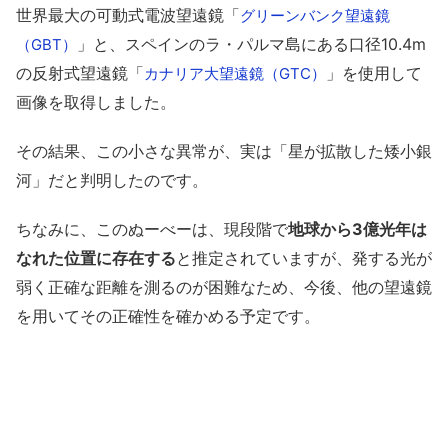
世界最大の可動式電波望遠鏡「
グリーンバンク望遠鏡
」と、スペインのラ・パルマ島にある口径10.4m
（GBT）
の反射式望遠鏡「
」を使用して
カナリア大望遠鏡（GTC）
画像を取得しました。
その結果、この小さな異常が、実は「星が拡散した矮小銀
河」だと判明したのです。
ちなみに、このぬーべーは、現段階で
地球から3億光年は
なれた位置に存在する
と推定されていますが、発する光が
弱く正確な距離を測るのが困難なため、今後、他の望遠鏡
を用いてその正確性を確かめる予定です。