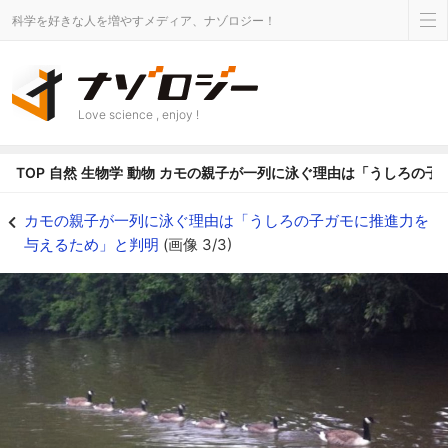
科学を好きな人を増やすメディア、ナゾロジー！
Love science , enjoy !
TOP
自然
生物学
動物
カモの親子が一列に泳ぐ理由は「うしろの子
カナダで撮影されたカモの縦列泳法 - ナゾロジー
カモの親子が一列に泳ぐ理由は「うしろの子ガモに推進力を
与えるため」と判明
(画像 3/3)