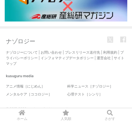
ナゾロジー
ナゾロジーについて
|
お問い合わせ
|
プレスリリース送付先
|
利用規約
|
プ
ライバシーポリシー
|
インフォマティブデータポリシー
|
運営会社
|
サイト
マップ
kusuguru
media
アニメ情報［にじめん］
科学ニュース［ナゾロジー］
メンタルケア［ココロジー］
心理テスト［シンリ］
© 2017-2026 nazology. all rights reserved.
ホーム
人気順
さがす