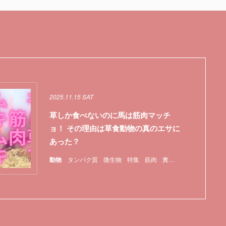
2025.11.15 SAT
草しか食べないのに馬は筋肉マッチ
ョ！ その理由は草食動物の真のエサに
あった？
動物
タンパク質
微生物
特集
筋肉
糞
腸内細菌