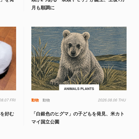
月も順調に
ANIMALS PLANTS
08.07 FRI
動物
動物
2026.08.06 THU
」を好む
「白銀色のヒグマ」の子どもを発見、米カト
マイ国立公園