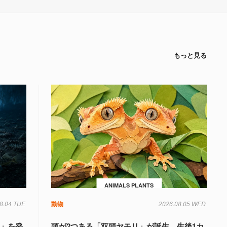
もっと見る
ANIMALS PLANTS
8.04 TUE
動物
2026.08.05 WED
国」を発
頭が2つある「双頭ヤモリ」が誕生、生後1カ