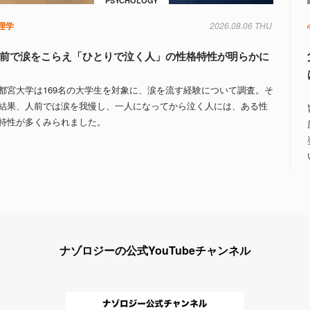
PSYCHOLOGY
理学
2026.08.06 THU
前で涙をこらえ「ひとりで泣く人」の性格特性が明らかに
都宮大学は169名の大学生を対象に、涙を流す経験について調査。そ
結果、人前では涙を我慢し、一人になってから泣く人には、ある性
特性が多くみられました。
ナゾロジーの公式YouTubeチャンネル