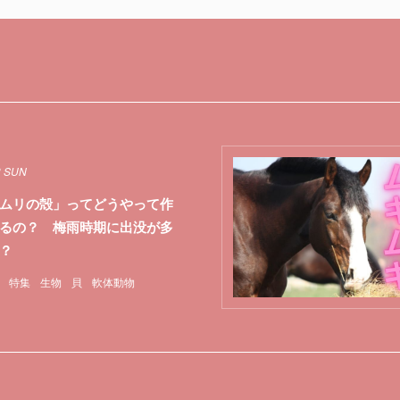
3 SUN
ムリの殻」ってどうやって作
るの？ 梅雨時期に出没が多
？
特集
生物
貝
軟体動物