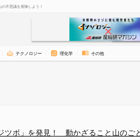
山の不思議を冒険しよう！
テクノロジー
理化学
その他
（水流に逆らっている） - ナ
ジツボ」を発見！ 動かざること山のご