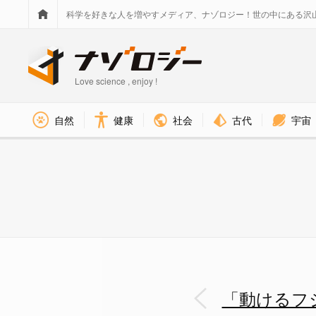
科学を好きな人を増やすメディア、ナゾロジー！世の中にある沢
Love science , enjoy !
社会
古代
宇宙
自然
健康
頭の先の方に移動したフジツボ
「動けるフ