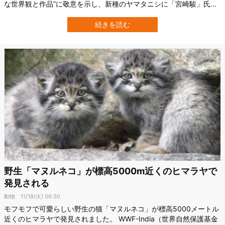
な世界観と作品”に敬意を示し、新種のヤマタニシに「宮崎駿」氏の
名前が用いられました。 はるかインドの山あいの森で本当に見つか
ったことが報告されています。 インドの野生動物保護団体
続きを読む
「Thackeray Wildlife Foundation」 を中心とする国際チームは、西
ガーツ…
野生「マヌルネコ」が標高5000m近くのヒマラヤで
発見される
動物
11/18(火) 06:30
モフモフで可愛らしい野生の猫「マヌルネコ」が標高5000メートル
近くのヒマラヤで発見されました。 WWF-India（世界自然保護基金