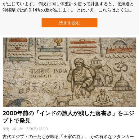
が生じています。 例えば同じ体重計を使って計測すると、北海道と
沖縄県では約0.14%の差が生じます。 とはいえ、これらはよく知ら
れた事実であり、地下に埋蔵している重い元素の密度などによって
説明できます。 しかし地球上には、科学者たちが未だ理解できてい
続きを読む
ない重力異常が存在します。 それが地球上の他の場所よりもはるか
に重力が弱いという、インド洋…
2000年前の「インドの旅人が残した落書き」をエジ
プトで発見
歴史・考古学
3/9(月) 18:00
古代エジプトの王たちが眠る「王家の谷」。 かの有名なツタンカー