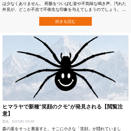
は少なくありません。 死骸をついばむ姿や不気味な鳴き声、汚れた
外見が、どこか不吉で不衛生な印象を与えてしまうのでしょう。 し
かし、そうした動物たちこそが、実は私たちの健康と命を守ってい
るのです。 アメリカのスタンフォード大学（Stanford University）
続きを読む
を中心とした国際研究チームは、腐肉食動物（スカベンジャー）の
世界的な減少が…
ヒマラヤで新種”笑顔のクモ”が発見される【閲覧注
意】
昆虫
5/21(木) 20:00
森の葉をそっと裏返すと、そこに小さな「笑顔」が隠れていまし