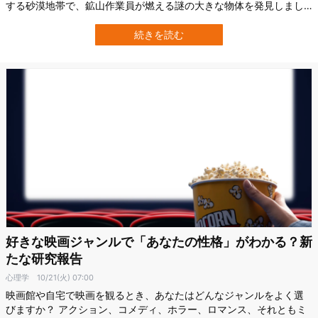
する砂漠地帯で、鉱山作業員が燃える謎の大きな物体を発見しまし
た。 この発見を受けて、地元警察Western Australia Police Forceを
はじめとした複数の公的機関が調査を開始しました。 初期調査で
続きを読む
は、今回の物体は宇宙機の部品、いわゆる「宇宙ごみ（スペースデ
ブ…
好きな映画ジャンルで「あなたの性格」がわかる？新
たな研究報告
心理学
10/21(火) 07:00
映画館や自宅で映画を観るとき、あなたはどんなジャンルをよく選
びますか？ アクション、コメディ、ホラー、ロマンス、それともミ