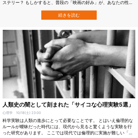
ステリー？ もしかすると、普段の「映画の好み」が、あなたの性格
の大まかな傾向を映し出しているかもしれません。 インドのシュ
リ・アタル・ビハリ・ヴァジパイ医科大学研究所（Shri Atal Bihari
続きを読む
Vajpayee Medical College and Research …
人類史の闇として刻まれた「サイコな心理実験5選」
心理学
10/18(土) 23:00
科学実験は人類の進歩にとって必要なことです。 とはいえ倫理的な
ルールが曖昧だった時代には、現代から見ると驚くような実験を行
った研究があります。 ここでは現代では倫理的に実施が難しい「心