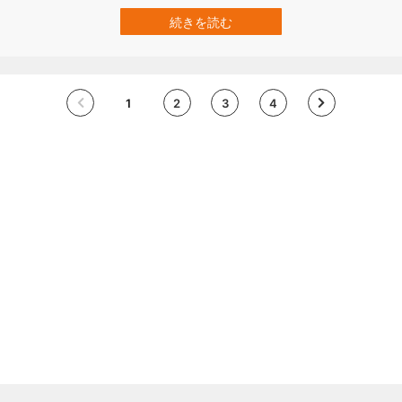
区」にのみ生息する、他に類を見ない特別な存在です。 一見すると
新種のように見えますが、その正体は何なのでしょうか。 本記事で
続きを読む
は、この“ブラックタイガー”がなぜ誕生し、なぜ世界でもここにしか
いないのか、そしてその背後…
1
2
3
4