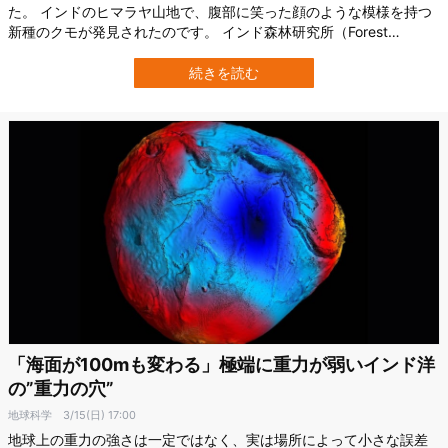
た。 インドのヒマラヤ山地で、腹部に笑った顔のような模様を持つ
新種のクモが発見されたのです。 インド森林研究所（Forest
Research Institute）の研究チームは、このクモを Theridion
himalayana と命名。。 しかも調査された個体からは、32種類もの
続きを読む
模様のバリエーションが記録されました。 研究の詳細は20…
「海面が100mも変わる」極端に重力が弱いインド洋
の”重力の穴”
地球科学
3/15(日) 17:00
地球上の重力の強さは一定ではなく、実は場所によって小さな誤差