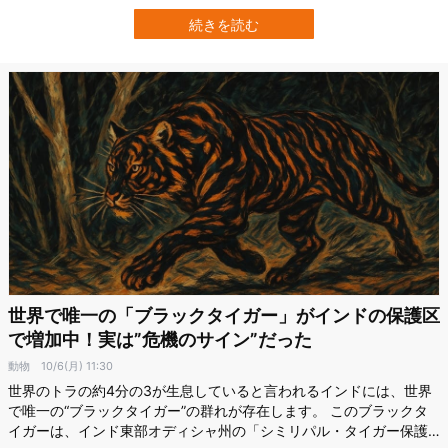
理実験5選」を紹介します。 強制的に性転換、「デイビッド・ライ
マー事件」 Credit: alchetron1965年8月22日、カナダ人のデイビッ
続きを読む
ド・ピーター・ライマーは男児としてこの世に生を受けまし…
世界で唯一の「ブラックタイガー」がインドの保護区
で増加中！実は”危機のサイン”だった
動物
10/6(月) 11:30
世界のトラの約4分の3が生息していると言われるインドには、世界
で唯一の“ブラックタイガー”の群れが存在します。 このブラックタ
イガーは、インド東部オディシャ州の「シミリパル・タイガー保護