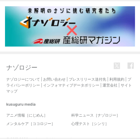
ナゾロジー
ナゾロジーについて
|
お問い合わせ
|
プレスリリース送付先
|
利用規約
|
プ
ライバシーポリシー
|
インフォマティブデータポリシー
|
運営会社
|
サイト
マップ
kusuguru
media
アニメ情報［にじめん］
科学ニュース［ナゾロジー］
メンタルケア［ココロジー］
心理テスト［シンリ］
© 2017-2026 nazology. all rights reserved.