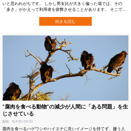
いと思われがちです。 しかし男女比が大きく偏った場では、その
「多さ」がかえって利用者を疲弊させることがあります。 そこで米
ジョージ・メイソン大学（GMU）の研究チームが、男性側の閲覧に
制限を設けたところ、受け取った関心表明がマッチにつながる効率
続きを読む
は72%改善しました。 この研究は2026年5月15日付の『SSRN』で
発表されています。 男性…
”腐肉を食べる動物”の減少が人間に「ある問題」を生
じさせている
動物
6/4(木) 06:30
腐肉を食べるハゲワシやハイエナに良いイメージを持てず、嫌う人