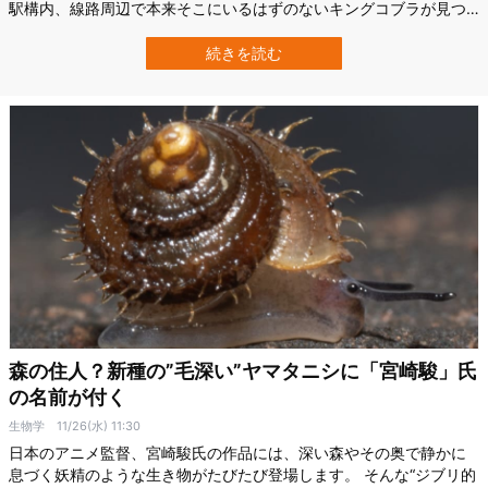
駅構内、線路周辺で本来そこにいるはずのないキングコブラが見つ
かるケースが報告され、研究者たちの注目を集めてきました。 この
不可解な現象について、ドイツのLeibniz Institute for the Analysis
続きを読む
of Biodiversity Change（LIB）の…
森の住人？新種の”毛深い”ヤマタニシに「宮崎駿」氏
の名前が付く
生物学
11/26(水) 11:30
日本のアニメ監督、宮崎駿氏の作品には、深い森やその奥で静かに
息づく妖精のような生き物がたびたび登場します。 そんな“ジブリ的