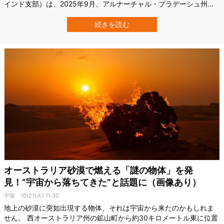
インド支部）は、2025年9月、アルナーチャル・プラデーシュ州の
高地で、マヌルネコ（Otocolobus manul, 英名：Pallas’s cat）がカ
メラトラップで撮影されたことを発表したのです。 これは同州で初
続きを読む
となる、公式な写真記録です。 モフモ…
オーストラリア砂漠で燃える「謎の物体」を発
見！”宇宙から落ちてきた”と話題に（画像あり）
宇宙
10/21(火) 11:30
地上の砂漠に突如出現する物体、それは宇宙から来たのかもしれま
せん。 西オーストラリア州の鉱山町から約30キロメートル東に位置