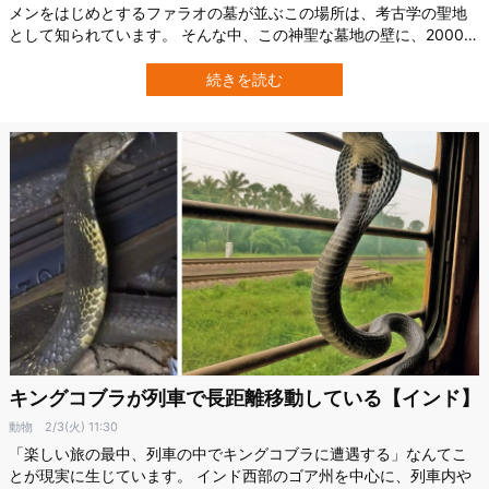
メンをはじめとするファラオの墓が並ぶこの場所は、考古学の聖地
として知られています。 そんな中、この神聖な墓地の壁に、2000年
前のインドからの旅行者が残した“落書き”が発見されたのです。 ス
イス・ローザンヌ大学（University of Lausanne）は最新調査で、王
続きを読む
家の谷の複数の墓から、古代インドの言語による碑文を数十点確
認。 …
キングコブラが列車で長距離移動している【インド】
動物
2/3(火) 11:30
「楽しい旅の最中、列車の中でキングコブラに遭遇する」なんてこ
とが現実に生じています。 インド西部のゴア州を中心に、列車内や