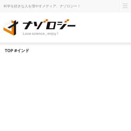
科学を好きな人を増やすメディア、ナゾロジー！
Love science , enjoy !
インド タグのニュース - ナゾロジー
TOP
#インド