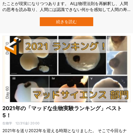
たことが現実になりつつあります。 AIは物理法則を再解釈し、人間
の思考を読み取り、人間には認識できない何かを感知して人間の寿
命を言い当て、人間のように会話することも可能になってきまし
た。 人間の脳を模しながら人間とは違う世界に生きるAIたちは、い
続きを読む
ったいどんな未来を作り出すのでしょうか？ 今回は2022年を振り返
ってAIの進歩の凄さを感…
2021年の「マッドな生物実験ランキング」ベスト
5！
生物学
12/31(金) 20:00
2021年を送り2022年を迎える時期となりました。 そこで今回もナ