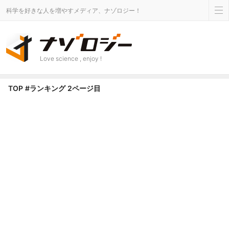
科学を好きな人を増やすメディア、ナゾロジー！
Love science , enjoy !
ランキング タグのニュース - Page 2 of 2 - ナゾロジー
TOP
#ランキング
2ページ目