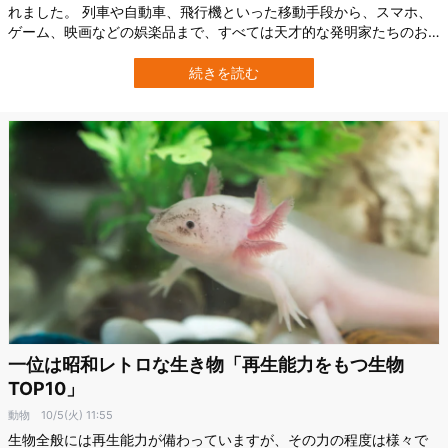
れました。 列車や自動車、飛行機といった移動手段から、スマホ、
ゲーム、映画などの娯楽品まで、すべては天才的な発明家たちのお
かげです。 しかし、そんな天才たちも一朝一夕で、偉大な発明を物
にしたわけではありません。 成功の裏には、その何百倍もの失敗を
続きを読む
積み重ねているのです。 そこで今回は「天才発明家たちが大失敗し
た発明品トップ10」をご紹介しま…
一位は昭和レトロな生き物「再生能力をもつ生物
TOP10」
動物
10/5(火) 11:55
生物全般には再生能力が備わっていますが、その力の程度は様々で