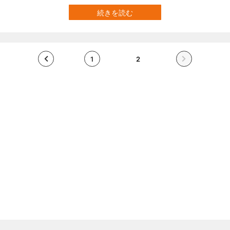
ストたちの精力的な活動は続けられており、2020年も非常に興味深
い結果が得られました。 ・脳を含む人間の臓器をカートリッジ化し
続きを読む
た「疑似人体」の錬成 ・万能細胞の万能性を極限まで酷使してつく
られた「人工受精卵」…
1
2