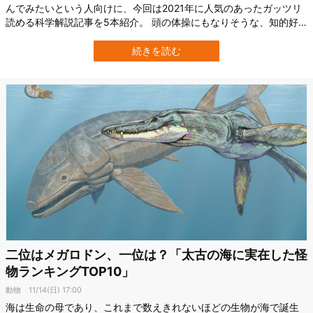
んでみたいという人向けに、今回は2021年に人気のあったガッツリ
読める科学解説記事を5本紹介。 頭の体操にもなりそうな、知的好
奇心を刺激するお話で、充実した年末年始を過ごしてください。
2021年ガッツリ読める科学解説記事 BEST5 第5位 宇宙を膨張さ
続きを読む
せる未知のエネルギー「ダークエネルギー」 Credit:pixabay宇宙論
を聞いて…
二位はメガロドン、一位は？「太古の海に実在した怪
物ランキングTOP10」
動物
11/14(日) 17:00
海は生命の母であり、これまで数えきれないほどの生物が海で誕生