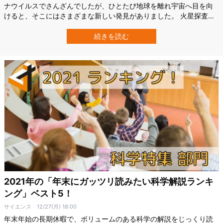
ナウイルスでさんざんでしたが、ひとたび地球を離れ宇宙へ目を向
けると、そこにはさまざまな新しい発見がありました。 火星探査機
パーサヴィアランスが火星に降下し、月面の探査機が謎の物質を見
たと報告したり、民間人が宇宙へ行ったり…。 その中で今年世間を
続きを読む
騒がせた興味深い宇宙関連の記事をランキング形式で紹介します。
SFまがいの夢にあふれる宇宙…
2021年の「年末にガッツリ読みたい科学解説ランキ
ング」ベスト5！
サイエンス
12/27(月) 18:00
年末年始の長期休暇で、ボリュームのある科学の解説をじっくり読