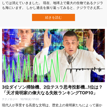
しては消えていきました。 現在、地球上で最大の生物であるクジラ
も海にいます。 しかし過去を振り返ってみると、クジラでさえ尻尾
を巻いて逃げ出すであろう「シーモンスター」たちがワンサカいま
した。 そこで今回は、太古の海に存在した「奇妙で凶暴なモンスタ
続きを読む
ーTOP10」を紹介していきます。 第10位 リードシクティス・プロ
ブレマティカス Credi…
3位ダイソン掃除機、2位テスラ思考投影機…1位は？
「天才発明家の偉大なる失敗ランキングTOP10」
テクノロジー
10/19(火) 17:00
現代人が享受する高度な文明は、歴史上の発明家たちによって築か