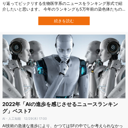
り返ってビックリする生物医学系のニュースをランキング形式で紹
介したいと思います。 今年のランキングも5万年前の染色体たちの
間に起きた超古代の世界大戦、友達を強制的に変更する技術、脳細
胞に咲く毒の花、抗うつ薬のマウスに対する効果の顕著な男女差、
続きを読む
オスだけ殺す毒「オスカル」、犯罪現場の猫に潜む人間の、そして
実験参加者全てのがんを寛解させた…
2022年「AIの進歩を感じさせるニュースランキン
グ」ベスト7
AI・人工知能
12/29(木) 17:00
AI技術の急速な進歩により、かつてはSFの中でしか考えられなかっ