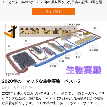
くことの多いKAINが、2020年の興味深かった宇宙の記事10選を紹
介します。 宇宙関連のおもしろ記事 10選 その1 宇宙でクッキー
を焼いてみる実験 Credit:Nasa/PA国際宇宙ステーション（ISS）で
続きを読む
は、一般の人々の素朴な疑問に答えるような、一風変わった実験を
数…
2020年の「マッドな生物実験」ベスト5
生物学
12/30(水) 12:00
2020年も終わりに近づいてきました。 そこでナゾロジーのマッドサ
イエンス担当の川勝康弘が、2020年に行われた最も猟奇的かつ凄惨
な実験を紹介します。 コロナ禍の中にあってもマッドサイエンティ