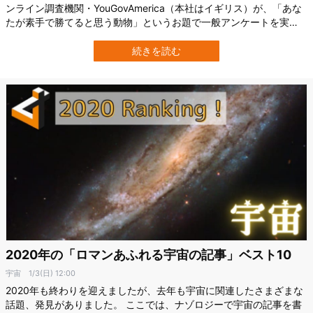
ンライン調査機関・YouGovAmerica（本社はイギリス）が、「あな
たが素手で勝てると思う動物」というお題で一般アンケートを実
施。 その結果が発表されました。 本調査では、アメリカの成人男女
を対象に、ヒトを含む34種の動物の中で「どれが一番強いと思う
続きを読む
か」「どこまでなら素手で勝てるか」を尋ねています。 さて、アメ
リカの人々はどう考えて…
2020年の「ロマンあふれる宇宙の記事」ベスト10
宇宙
1/3(日) 12:00
2020年も終わりを迎えましたが、去年も宇宙に関連したさまざまな
話題、発見がありました。 ここでは、ナゾロジーで宇宙の記事を書