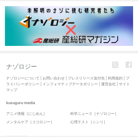
ナゾロジー
ナゾロジーについて
|
お問い合わせ
|
プレスリリース送付先
|
利用規約
|
プ
ライバシーポリシー
|
インフォマティブデータポリシー
|
運営会社
|
サイト
マップ
kusuguru
media
アニメ情報［にじめん］
科学ニュース［ナゾロジー］
メンタルケア［ココロジー］
心理テスト［シンリ］
© 2017-2026 nazology. all rights reserved.