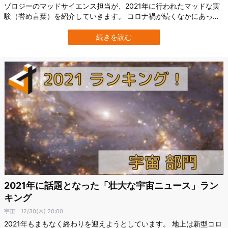
ゾロジーのマッドサイエンス担当が、2021年に行われたマッドな実
験（誉め言葉）を紹介していきます。 コロナ禍が続くなかにあって
も、科学者たちによるマッドな実験はたゆむことなく続けられ、
数々の衝撃の結果をもたらしました。 ・世界を見る目がある人工培
続きを読む
養脳 ・脳に刺し込んだ電極による精神操作 ・幹細胞から卵子や胎児
そのものを作成する生命…
2021年に話題となった「壮大な宇宙ニュース」ラン
キング
宇宙
12/30(木) 20:00
2021年もまもなく終わりを迎えようとしています。 地上は新型コロ