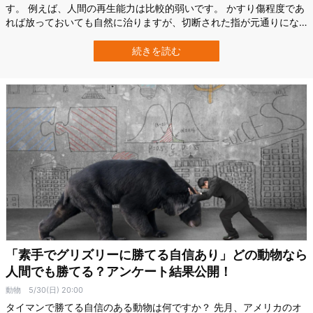
す。 例えば、人間の再生能力は比較的弱いです。 かすり傷程度であ
れば放っておいても自然に治りますが、切断された指が元通りにな
ることはありません。 では、最も再生能力が高い生物は一体何でし
ょうか？ 再生能力をもつ生き物TOP10をご紹介します。 第10位
続きを読む
ウミウシ Credit:Rickard Zerpe（Wikipedia）_Elysia…
「素手でグリズリーに勝てる自信あり」どの動物なら
人間でも勝てる？アンケート結果公開！
動物
5/30(日) 20:00
タイマンで勝てる自信のある動物は何ですか？ 先月、アメリカのオ