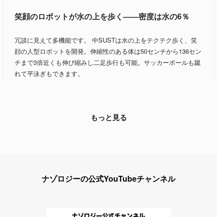
笑顔のロボットが水の上を歩く――密度は水の6％
冗談に見えて多機能です。 中SUSTは水の上をテクテク歩く、笑
顔の人型ロボットを開発。伸縮性のある体は50センチから136セン
チまで3倍近くも伸び縮みし二足歩行も可能。サッカーボールも蹴
れて平泳ぎもできます。
もっと見る
ナゾロジーの公式YouTubeチャンネル