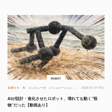
ROBOT
材料
脳
ロボット
電池
AI
コンピュータ
シミュレーション
ロボット
2026.03.19 THU
仮想空間
実験
AIが設計・進化させたロボット、壊れても動く”怪
物”だった【動画あり】