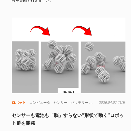
設を集団で行えました。
ROBOT
ロボット
コンピュータ
センサー
バッテリー
ロボット
2026.04.07 TUE
医療
宇宙
センサーも電池も「脳」すらない”形状で動く”ロボッ
ト群を開発