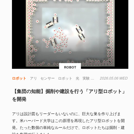
ROBOT
ロボット
アリ
センサー
ロボット
光
実験
材料
2026.05.06 WED
【集団の知能】掘削や建設を行う「アリ型ロボット」
を開発
アリは設計図もリーダーもいないのに、巨大な巣を作り上げま
す。米ハーバード大学はこの原理を再現したアリ型ロボットを開
発。たった数個の単純なルールだけで、ロボットたちは掘削・建