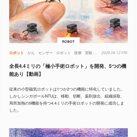
ROBOT
ロボット
がん
センサー
ロボット
医療
実験
材料
2026.06.12 FRI
磁場
細胞
全長4.4ミリの「極小手術ロボット」を開発、5つの機
能あり【動画】
従来の小型磁気ロボットは1つか2つの機能に特化していました。
しかしシンガポールNTUは、移動、切断、薬剤放出、組織採取、
局所加熱の5機能を持つ4.4ミリの手術ロボットの開発に成功しま
した。