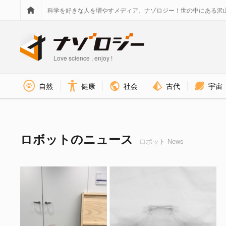
科学を好きな人を増やすメディア、ナゾロジー！世の中にある沢
Love science , enjoy !
社会
古代
宇宙
自然
健康
ロボット タグのニュース - 
ロボットのニュース
ロボット News