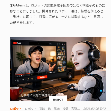
米GATechは、ロボットの知能を電子回路ではなく構造そのものに
移すことにしました。開発されたロボット群は、振動を加えると
「形状」に応じて、順番に広がる、一方に移動するなど、意図し
た動きをします。
ROBOT
ロボット
ロボット
実験
歌
筋肉
視覚
言語
鏡
2026.02.05 THU