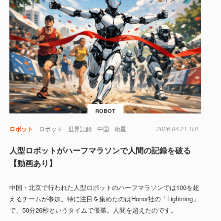
ROBOT
ロボット
ロボット
世界記録
中国
衛星
2026.04.21 TUE
人型ロボットがハーフマラソンで人間の記録を破る
【動画あり】
中国・北京で行われた人型ロボットのハーフマラソンでは100を超
えるチームが参加。特に注目を集めたのはHonor社の「Lightning」
で、50分26秒というタイムで優勝。人間を超えたのです。