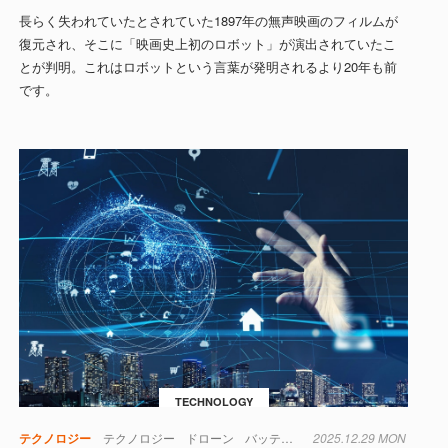
長らく失われていたとされていた1897年の無声映画のフィルムが
復元され、そこに「映画史上初のロボット」が演出されていたこ
とが判明。これはロボットという言葉が発明されるより20年も前
です。
TECHNOLOGY
テクノロジー
テクノロジー
ドローン
バッテリー
2025.12.29 MON
ロボット
材料
生物