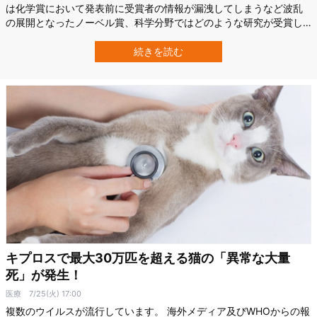
は化学賞において発表前に受賞者の情報が漏洩してしまうなど波乱
の展開となったノーベル賞、科学分野ではどのような研究が受賞し
たのでしょうか？ この記事では2023年の生理学・医学賞、物理学
賞、化学賞の受賞研究についてご紹介します。 生理学・医学賞：新
続きを読む
型コロナウイルスのmRNAワクチン開発に寄与 credit:THE NOBEL
PRI…
キプロスで最大30万匹を超える猫の「異常な大量
死」が発生！
医療
7/25(火) 17:00
複数のウイルスが流行しています。 海外メディア及びWHOからの報