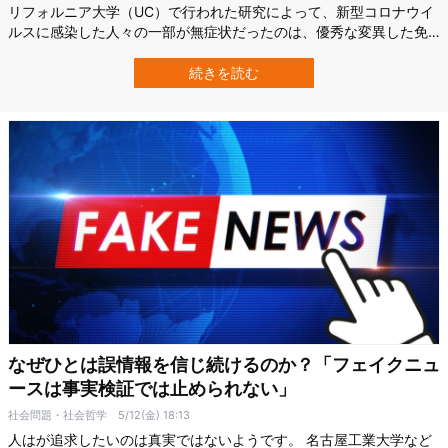
リフォルニア大学（UC）で行われた研究によって、新型コロナウイ
ルスに感染した人々の一部が無症状だったのは、優秀な変異した免
疫遺伝子のお陰であることが示されました。 この免疫遺伝子は捕ら
えたウイルスを免疫システムに突き出す役割を担っていますが、一
続きを読む
部の人々では変異が起きて、より優秀な働きをするように変化して
いたのです。 そのためこの変異を持…
なぜひとは誤情報を信じ続けるのか？「フェイクニュ
ースは事実検証では止められない」
社会問題・社会哲学
5/12(金) 18:13
人はが追求したいのは真実ではないようです。 名古屋工業大学など