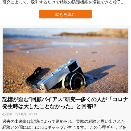
研究によって、吸引するだけで粘膜の防護機能を増強できる粒子
「SHEILD」が開発されました。 この粒子は気道や肺などの湿った場
所に付着すると10倍に膨らんで粘膜を覆うゲル状の防壁を作り、ウ
続きを読む
イルスが細胞に到達するのを防ぐことが可能になります。 研…
記憶が歪む”回顧バイアス”研究―多くの人が「コロナ
発生時は大したことなかった」と回答!?
心理学
2/13(月) 12:00
過去の出来事は記憶によって歪められ、実際の経験と思い出された
経験との間にはしばしばギャップが生じます。 この心理ギャップを