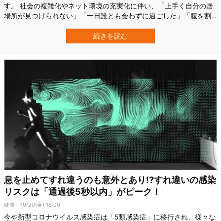
す。 社会の複雑化やネット環境の充実化に伴い、「上手く自分の居
場所が見つけられない」「一日誰とも会わずに過ごした」「腹を割
って話せる友人はいない」といった問題を抱える人は増えていま
す。 そこから来る孤独感は心身に多大な悪影響を及ぼしており、世
続きを読む
界的にも無視できない問題となっています。 かといって今から親し
い友人をつくったり、地域のサークルやコ…
息を止めてすれ違うのも意外とあり!?すれ違いの感染
リスクは「通過後5秒以内」がピーク！
健康
10/20(金) 18:00
今や新型コロナウイルス感染症は「5類感染症」に移行され、様々な