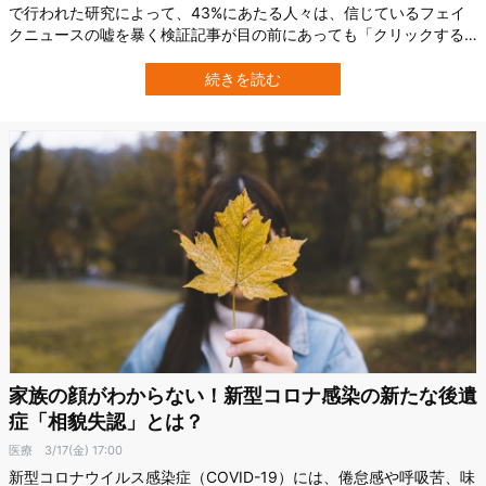
で行われた研究によって、43%にあたる人々は、信じているフェイ
クニュースの嘘を暴く検証記事が目の前にあっても「クリックする
ことをあえて回避」してしまう性質があることが示されました。 こ
れまで多くの検証記事があってもフェイクニュースの拡散を止めら
続きを読む
れなかった背景には、自分の信念と反する情報を避けようとする、
人間の心理的要因が潜んでいたようで…
家族の顔がわからない！新型コロナ感染の新たな後遺
症「相貌失認」とは？
医療
3/17(金) 17:00
新型コロナウイルス感染症（COVID-19）には、倦怠感や呼吸苦、味