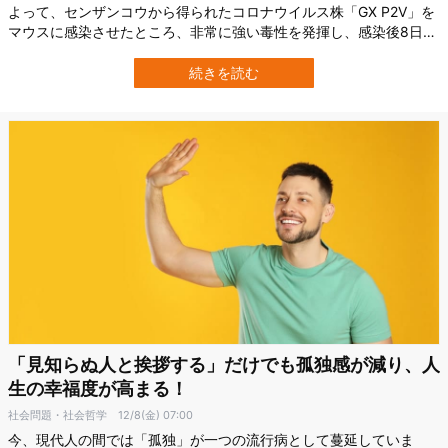
よって、センザンコウから得られたコロナウイルス株「GX P2V」を
マウスに感染させたところ、非常に強い毒性を発揮し、感染後8日の
段階で致死率100%に達したと報告されました。 研究に使われたマウ
スたちは死ぬ2日前（6日目）に脳への感染が劇的に増化し、死ぬ1日
続きを読む
前（7日目）には目が白くなるという奇妙な共通点がみられました。
コロナ関連ウイル…
「見知らぬ人と挨拶する」だけでも孤独感が減り、人
生の幸福度が高まる！
社会問題・社会哲学
12/8(金) 07:00
今、現代人の間では「孤独」が一つの流行病として蔓延していま