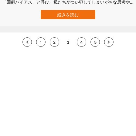
「回顧バイアス」と呼び、私たちがつい犯してしまいがちな思考や
判断の偏りとなっています。 大阪大学大学院 人間科学研究科のチー
ムは、この回顧バイアスの観点から、現在のコロナパンデミックが
続きを読む
人間心理に及ぼしている影響を調査。 その結果、パンデミック発生
直後（2020年1月）の心理を1…
1
2
3
4
5