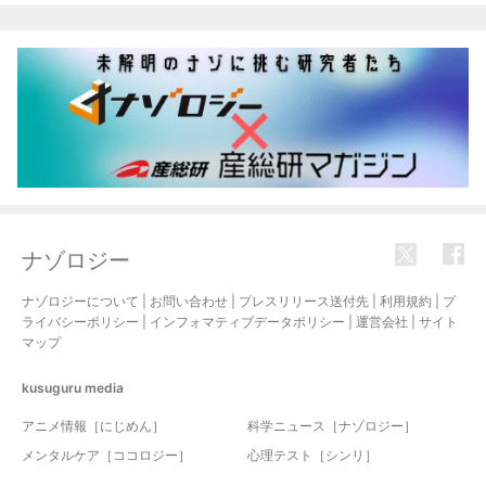
ナゾロジー
ナゾロジーについて
|
お問い合わせ
|
プレスリリース送付先
|
利用規約
|
プ
ライバシーポリシー
|
インフォマティブデータポリシー
|
運営会社
|
サイト
マップ
kusuguru
media
アニメ情報［にじめん］
科学ニュース［ナゾロジー］
メンタルケア［ココロジー］
心理テスト［シンリ］