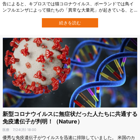
告によると、キプロスでは猫コロナウイルス、ポーランドでは鳥イ
ンフルエンザによって猫たちの「異常な大量死」が起きている、と
のこと。 特にキプロスでの流行は劇的であり、キプロス猫保護福祉
協会（PAWS）は、今年に入って30万匹の猫が死亡したと推計して
続きを読む
います。 またポーランドの流行では毒性が非常に高く、陽性反応を
示した29匹のうち11匹が死…
新型コロナウイルスに無症状だった人たちに共通する
免疫遺伝子が判明！（Nature）
医療
7/24(月) 18:00
優秀な免疫遺伝子がウイルスを迅速に排除していました。 米国のカ