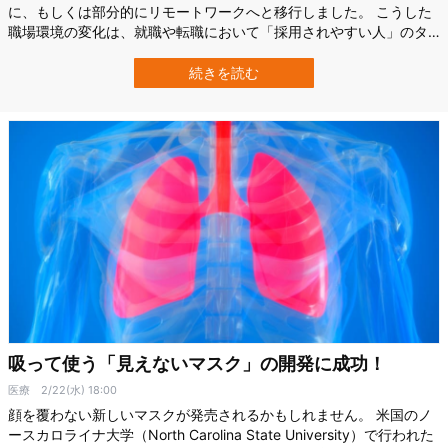
に、もしくは部分的にリモートワークへと移行しました。 こうした
職場環境の変化は、就職や転職において「採用されやすい人」のタ
イプにも変化が起きている可能性があります。 最近、オランダ・フ
ローニンゲン大学（University of Groningen）行動社会科学部に所
続きを読む
属するキリアキ・フシアニ氏ら研究チームは、調査の結果、会社の
採用担当者がリ…
吸って使う「見えないマスク」の開発に成功！
医療
2/22(水) 18:00
顔を覆わない新しいマスクが発売されるかもしれません。 米国のノ
ースカロライナ大学（North Carolina State University）で行われた