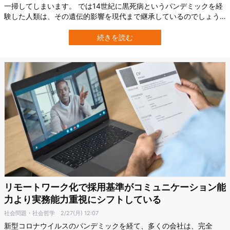
一掃してしまいます。 では14世紀に黒死病というパンデミックを経
験した人類は、その遺伝的影響を現代まで継承しているのでしょう
か？ このほど、英ブリストル大学（University of Bristol）の最新研
究は、黒死病の生存率に影響した遺伝子「ERAP2」を多く持つ人
続きを読む
は、新型コロナウイルス感染症（COVID-19）の呼吸器疾患に対す
る…
リモートワーク化で採用基準がコミュニケーション能
力より実務能力重視にシフトしている
社会問題・社会哲学
2/27(月) 12:07
新型コロナウイルスのパンデミックを経て、多くの会社は、完全