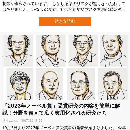
制限が緩和されています。 しかし感染のリスクが無くなったわけで
はありません。 かなりの期間、社会的距離やマスク着用の感染対策
を意識して生活してきたので、咳き込んでる人や呼吸の荒い人がい
ると、感染の不安を覚えて息を止めてすれ違っているなんて人もい
続きを読む
るかもしれません。 新しい研究は、そうした不安を抱えている人々
に役立つものです。 最近、筑波大…
「2023年ノーベル賞」受賞研究の内容を簡単に解
説！分野を超えて広く実用化される研究たち
サイエンス
10/7(土) 18:00
10月2日より2023年ノーベル賞受賞者の発表が始まりました。 今年