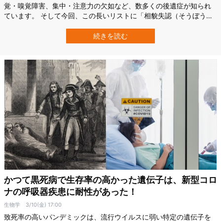
覚・嗅覚障害、集中・注意力の欠如など、数多くの後遺症が知られ
ています。 そして今回、この長いリストに「相貌失認（そうぼうし
つにん）」が新たに加えられるかもしれません。 米ダートマス大学
（Dartmouth College）の研究チームはこのほど、コロナに感染した
続きを読む
一部の人々に家族や友人の顔が識別できなくなる症状が起きている
ことを発見…
かつて黒死病で生存率の高かった遺伝子は、新型コロ
ナの呼吸器疾患に耐性があった！
生物学
3/10(金) 17:00
致死率の高いパンデミックは、流行ウイルスに弱い特定の遺伝子を