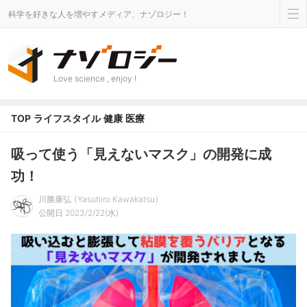
科学を好きな人を増やすメディア、ナゾロジー！
Love science , enjoy !
TOP
ライフスタイル
健康
医療
吸って使う「見えないマスク」の開発に成
功！
川勝康弘
Yasuhiro Kawakatsu
公開日 2023/2/22(水)