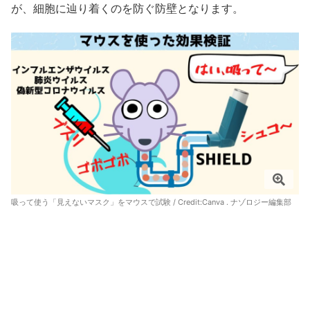
が、細胞に辿り着くのを防ぐ防壁となります。
吸って使う「見えないマスク」をマウスで試験 / Credit:Canva . ナゾロジー編集部