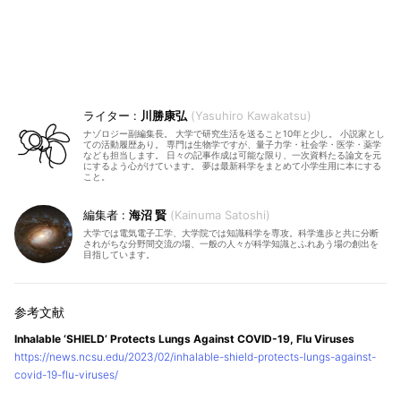
川勝康弘
Yasuhiro Kawakatsu
ナゾロジー副編集長。 大学で研究生活を送ること10年と少し。 小説家とし
ての活動履歴あり。 専門は生物学ですが、量子力学・社会学・医学・薬学
なども担当します。 日々の記事作成は可能な限り、一次資料たる論文を元
にするよう心がけています。 夢は最新科学をまとめて小学生用に本にする
こと。
海沼 賢
Kainuma Satoshi
大学では電気電子工学、大学院では知識科学を専攻。科学進歩と共に分断
されがちな分野間交流の場、一般の人々が科学知識とふれあう場の創出を
目指しています。
Inhalable ‘SHIELD’ Protects Lungs Against COVID-19, Flu Viruses
https://news.ncsu.edu/2023/02/inhalable-shield-protects-lungs-against-
covid-19-flu-viruses/