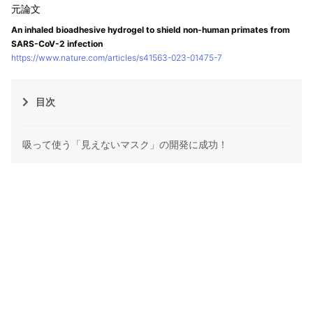
An inhaled bioadhesive hydrogel to shield non-human primates from
SARS-CoV-2 infection
https://www.nature.com/articles/s41563-023-01475-7
目次
吸って使う「見えないマスク」の開発に成功！