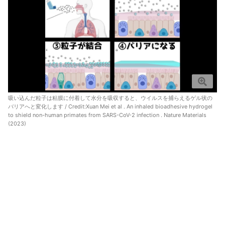
吸い込んだ粒子は粘膜に付着して水分を吸収すると、ウイルスを捕らえるゲル状の
バリアへと変化します / Credit:
Xuan Mei et al . An inhaled bioadhesive hydrogel
to shield non-human primates from SARS-CoV-2 infection . Nature Materials
(2023)