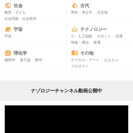
社会
古代
教育・子ども
歴史・考古学
古生物
社会問題・社会哲学
宇宙
テクノロジー
宇宙
AI・人工知能
ロボット
交通
情報・通信
家電
理化学
その他
物理学
量子論
数学
サブカル・アート
おもちゃ
プロダクト
ナゾロジーチャンネル動画公開中